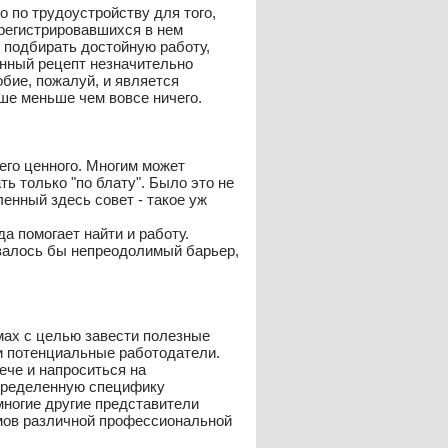
 по трудоустройству для того,
арегистрировавшихся в нем
т подбирать достойную работу,
анный рецепт незначительно
бие, пожалуй, и является
чше меньше чем вовсе ничего.
его ценного. Многим может
ь только "по блату". Было это не
ленный здесь совет - такое уж
а помогает найти и работу.
азалось бы непреодолимый барьер,
мах с целью завести полезные
 и потенциальные работодатели.
ече и напроситься на
определенную специфику
многие другие представители
мов различной профессиональной