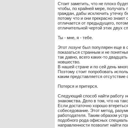
Стоит заметить, что не плохо буд
чтобы, по крайней мере, получать 
граждан, дабы исключить утечку бю
потому что и они прекрасно знают 
отличается от предыдущего, потом
отличительной чертой этих двух сп
Ты - мне, я - тебе.
Этот лозунг был популярен еще в 
показаться странным и не понятным
так давно, всего каких-то двадцат
новшество.
В нашей стране и по сей день мног
Поэтому стоит попробовать исполь
каким представляется отсутствие 
Потерся и притерся.
Следующий способ найти работу не
знакомства. Дело в том, что на та
Если достаточно хорошо втереться 
собеседование. Этот метод, разум
работодателя. Таким образом устр
подобного рода офисных специаль
направленности позволит найти п