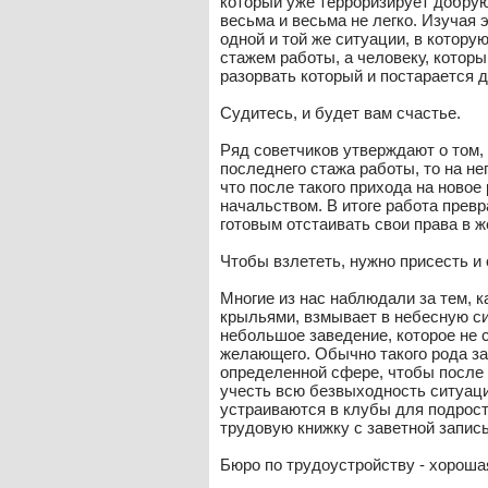
который уже терроризирует добрую
весьма и весьма не легко. Изучая
одной и той же ситуации, в котору
стажем работы, а человеку, которы
разорвать который и постарается д
Судитесь, и будет вам счастье.
Ряд советчиков утверждают о том, 
последнего стажа работы, то на не
что после такого прихода на новое
начальством. В итоге работа прев
готовым отстаивать свои права в ж
Чтобы взлететь, нужно присесть и 
Многие из нас наблюдали за тем, к
крыльями, взмывает в небесную с
небольшое заведение, которое не 
желающего. Обычно такого рода за
определенной сфере, чтобы после
учесть всю безвыходность ситуаци
устраиваются в клубы для подрост
трудовую книжку с заветной запис
Бюро по трудоустройству - хороша