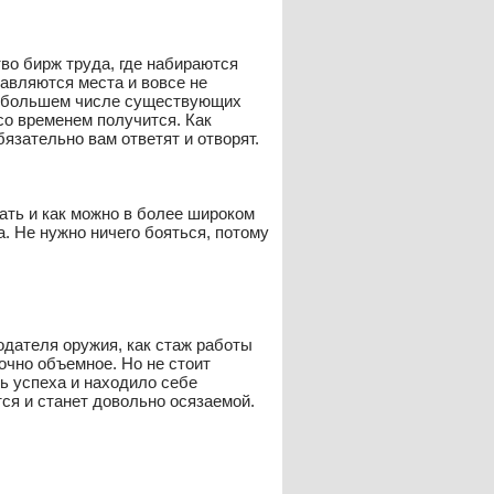
во бирж труда, где набираются
тавляются места и вовсе не
на большем числе существующих
 со временем получится. Как
бязательно вам ответят и отворят.
ать и как можно в более широком
. Не нужно ничего бояться, потому
одателя оружия, как стаж работы
очно объемное. Но не стоит
ь успеха и находило себе
ся и станет довольно осязаемой.