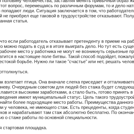
 половину человечества, заставляя менять привычный образ жи
 этот вопрос, перемещаясь по различным форумам, то и дело на
ю попадают люди. Ситуация заключается в том, что работодател
й не приобрел еще таковой в трудоустройстве отказывают. Полу
анная статья.
что если работодатель отказывает претенденту в приеме на раб
го можно подать в суд и в итоге выиграть дело. Но тут есть сущ
 рабочее место у работника не могут не возникнуть серьезные 
ратится в настоящее поле битвы. Такой способ подойдет, пожал
естокой борьбе. Нужно ли такое "счастье" или нет, решать чело
оттолкнуться.
ак взлетает птица. Она вначале слегка приседает и отталкивает
иневу. Очередным советом для людей без стажа будет следую
славится высокими заработками, а стало быть, готово принять 
ведения имеют муниципальный статус. Цель такого трудоустрой
 найти более подходящее место работы. Преимущества данного 
и у человека, не имеющего стаж. Есть прецеденты, когда студе
ков и нарабатывают там стаж абсолютно бесплатно. По окончан
ью о стаже работы по основной специальности.
я стартовая площадка.