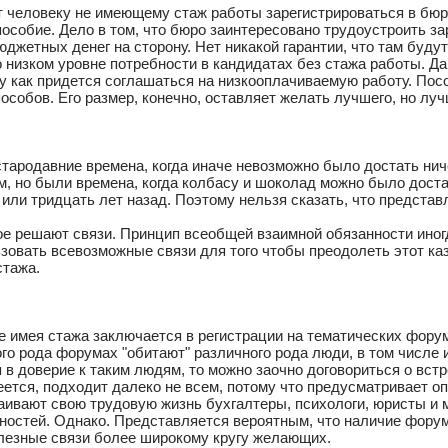
ет человеку не имеющему стаж работы зарегистрироваться в бюро
пособие. Дело в том, что бюро заинтересовано трудоустроить з
джетных денег на сторону. Нет никакой гарантии, что там буду
о низком уровне потребности в кандидатах без стажа работы. Д
у как придется соглашаться на низкооплачиваемую работу. Посо
особов. Его размер, конечно, оставляет желать лучшего, но лу
стародавние времена, когда иначе невозможно было достать нич
, но были времена, когда колбасу и шоколад можно было достат
ь или тридцать лет назад. Поэтому нельзя сказать, что представ
ое решают связи. Принцип всеобщей взаимной обязанности иногд
зовать всевозможные связи для того чтобы преодолеть этот к
стажа.
 имея стажа заключается в регистрации на тематических фору
кого рода форумах "обитают" различного рода люди, в том числе
в доверие к таким людям, то можно заочно договориться о встр
еется, подходит далеко не всем, потому что предусматривает 
аивают свою трудовую жизнь бухгалтеры, психологи, юристы и 
ностей. Однако. Представляется вероятным, что наличие фору
олезные связи более широкому кругу желающих.