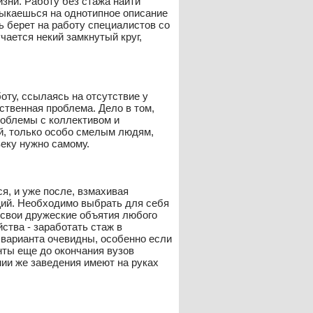
зни. Работу без стажа найти
тыкаешься на однотипное описание
ь берет на работу специалистов со
чается некий замкнутый круг,
оту, ссылаясь на отсутствие у
ественная проблема. Дело в том,
проблемы с коллективом и
уй, только особо смелым людям,
веку нужно самому.
ся, и уже после, взмахивая
щий. Необходимо выбрать для себя
в свои дружеские объятия любого
ства - заработать стаж в
варианта очевидны, особенно если
нты еще до окончания вузов
ии же заведения имеют на руках