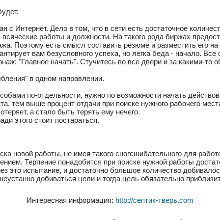
будет.
 с Интернет. Дело в том, что в сети есть достаточное количест
а всяческие работы и должности. На такого рода биржах предос
ажа. Поэтому есть смысл составить резюме и разместить его 
рантирует вам безусловного успеха, но легка беда - начало. Все
наж: "Главное начать". Стучитесь во все двери и за какими-то о
бления" в одном направлении.
собами по-отдельности, нужно по возможности начать действов
а, тем выше процент отдачи при поиске нужного рабочего места
отеряет, а стало быть терять ему нечего.
ади этого стоит постараться.
ска новой работы, не имея такого сногсшибательного для работ
пением. Терпение понадобится при поиске нужной работы достат
рез это испытание, и достаточно большое количество добивалос
 неустанно добиваться цели и тогда цель обязательно приблизит
Интересная информация:
http://септик-тверь.com