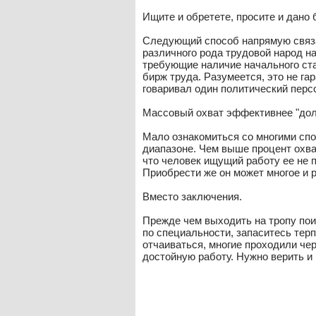
Ищите и обретете, просите и дано 
Следующий способ напрямую связан
различного рода трудовой народ н
требующие наличие начального ст
бирж труда. Разумеется, это не га
говаривал один политический персо
Массовый охват эффективнее "дол
Мало ознакомиться со многими спо
диапазоне. Чем выше процент охват
что человек ищущий работу ее не п
Приобрести же он может многое и р
Вместо заключения.
Прежде чем выходить на тропу пои
по специальности, запаситесь тер
отчаиваться, многие проходили че
достойную работу. Нужно верить и