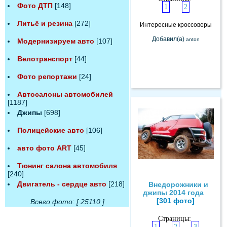
Фото ДТП
[148]
1
2
Литьё и резина
[272]
Интересные кроссоверы
Добавил(а)
anton
Модернизируем авто
[107]
Велотранспорт
[44]
Фото репортажи
[24]
Автосалоны автомобилей
[1187]
Джипы
[698]
Полицейские авто
[106]
авто фото ART
[45]
Тюнинг салона автомобиля
[240]
Двигатель - сердце авто
[218]
Внедорожники и
джипы 2014 года
[301 фото]
Всего фото: [ 25110 ]
Страницы:
1
2
3