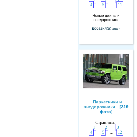
4
5
...
11
Новые джипы и
внедорожники
Добавил(а)
anton
Паркетники и
внедорожники
[319
фото]
Страницы:
1
2
3
4
5
...
12