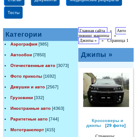
Тесты
Главная сайта
»
Авто
Категории
тюнинг машины
»
Джипы »
»
Страница 1
Аэрография
[985]
Джипы »
Автообои
[7850]
Отечественные авто
[3073]
Фото приколы
[1692]
Девушки и авто
[2567]
Грузовики
[332]
Иностранные авто
[4363]
Раритетные авто
[744]
Кроссоверы и
джипы
[29 фото]
Мототранспорт
[415]
Страницы: