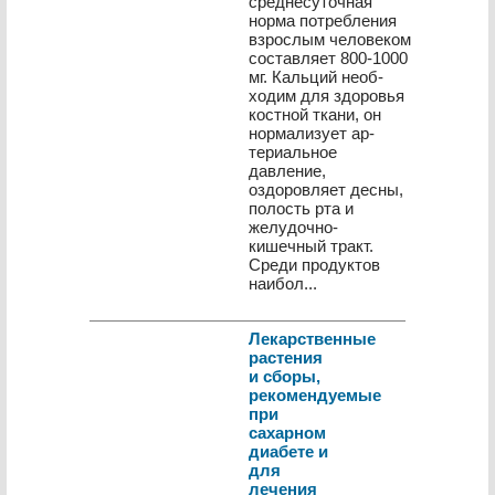
среднесуточная
норма потребления
взрос­лым человеком
составляет 800-1000
мг. Кальций необ­
ходим для здоровья
костной ткани, он
нормализует ар­
териальное
давление,
оздоровляет десны,
полость рта и
желудочно-
кишечный тракт.
Среди продуктов
наибол...
Лекарственные
растения
и сборы,
рекомендуемые
при
сахарном
диабете и
для
лечения