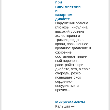
при
гипогликемии
и
сахарном
диабете
Нарушения обмена
глюкозы, инсулина,
высокий уровень
холестерина и
триглицеридов в
крови, повышенное
кровяное давление и
ожирение
составляют типич­
ный перечень
расстройств при
диабете, что, в свою
оче­редь, резко
повышает риск
сердечно-
сосудистых и
прочих...
Микроэлементы
Кальций —