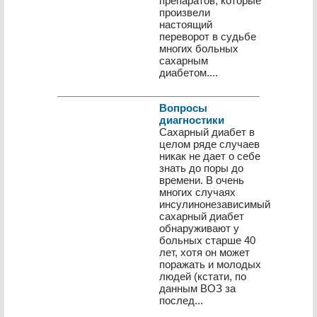
препаратов, которые
произвели
настоящий
переворот в судьбе
многих больных
сахарным
диабетом....
Вопросы
диагностики
Сахарный диабет в
целом ряде случаев
никак не дает о себе
знать до поры до
времени. В очень
многих слу­чаях
инсулинонезависимый
сахарный диабет
обнару­живают у
больных старше 40
лет, хотя он может
пора­жать и молодых
людей (кстати, по
данным ВОЗ за
послед...