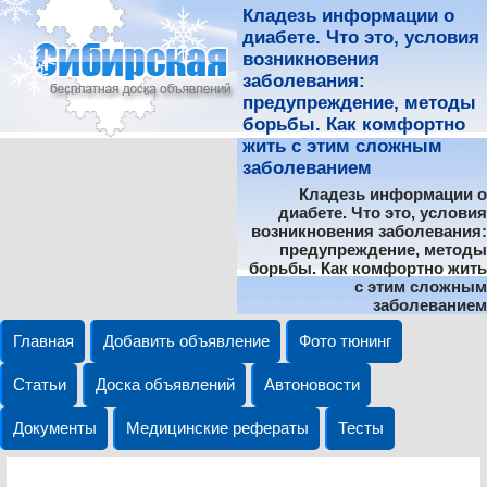
Кладезь информации о
диабете. Что это, условия
возникновения
заболевания:
предупреждение, методы
борьбы. Как комфортно
жить с этим сложным
заболеванием
Кладезь информации о
диабете. Что это, условия
возникновения заболевания:
предупреждение, методы
борьбы. Как комфортно жить
с этим сложным
заболеванием
Главная
Добавить объявление
Фото тюнинг
Статьи
Доска объявлений
Автоновости
Документы
Медицинские рефераты
Тесты