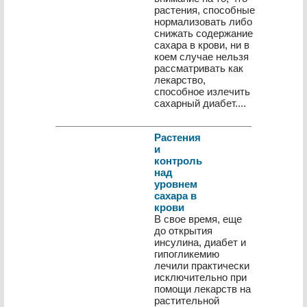
растения, способные
нормализовать либо
снижать содержание
сахара в крови, ни в
коем случае нельзя
рас­сматривать как
лекарство,
способное излечить
сахар­ный диабет....
Растения
и
контроль
над
уровнем
сахара в
крови
В свое время, еще
до открытия
инсулина, диабет и
гипогликемию
лечили практически
исключительно при
помощи лекарств на
растительной