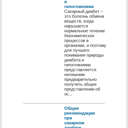
и
гипогликемии
Сахарный диабет –
это болезнь обмена
веществ, когда
нарушается
нормальное течение
биохимических
процессов в
организме, и поэтому
для лучшего
понимания природы
диабета и
гипогликемии
представляется
нелишним
предварительно
получить общее
представлении об
ос...
Общие
рекомендации
при
сахарном
диабете