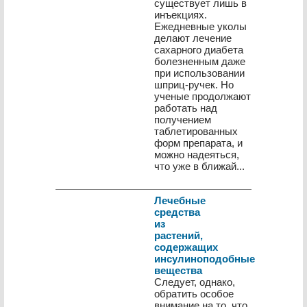
существует лишь в
инъекциях.
Ежедневные уколы
делают лечение
сахарного диабета
болезненным даже
при использовании
шприц-ручек. Но
ученые продолжают
работать над
получением
таблетированных
форм препарата, и
можно надеяться,
что уже в ближай...
Лечебные
средства
из
растений,
содержащих
инсулиноподобные
вещества
Следует, однако,
обратить особое
внимание на то, что