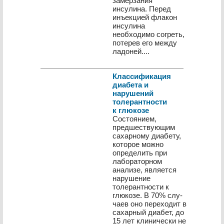
замерзания
инсулина. Перед
инъекцией флакон
инсулина
необходимо согреть,
потерев его между
ладоней....
Классификация
диабета и
нарушений
толерантности
к глюкозе
Состоянием,
предшествующим
сахарному диабету,
ко­торое можно
определить при
лабораторном
анализе, яв­ляется
нарушение
толерантности к
глюкозе. В 70% слу­
чаев оно переходит в
сахарный диабет, до
15 лет клини­чески не