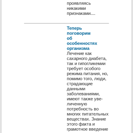
проявляясь
никакими
признаками....
Теперь
поговорим
об
особенностях
организма
Лечение как
сахарного диабета,
так и гипогликемии
требует особого
режима питания, но,
помимо того, люди,
страдающие
данными
заболеваниями,
имеют также уве­
личенную
потребность во
многих питательных
веще­ствах. Знание
этого факта и
грамотное введение