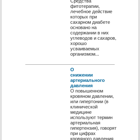
Средства
фитотерапии,
лечебное действие
которых при
сахарном диабете
основано на
содержании в них
углеводов и сахаров,
хорошо
усваиваемых
организмом...
О
снижении
артериального
давления
О повышенном
кровяном давлении,
или гипертонии (в
клинической
медицине
используют термин
артериальная
гипертензия), говорят
при цифрах
кровяного давления