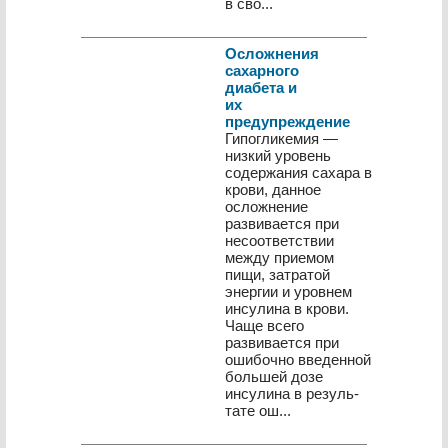
в сво...
Осложнения
сахарного
диабета и
их
предупреждение
Гипогликемия —
низкий уровень
содержания сахара в
крови, данное
осложнение
развивается при
несоответствии
между приемом
пищи, затратой
энергии и уровнем
инсулина в крови.
Чаще всего
развивается при
ошибочно введенной
большей дозе
инсулина в резуль­
тате ош...