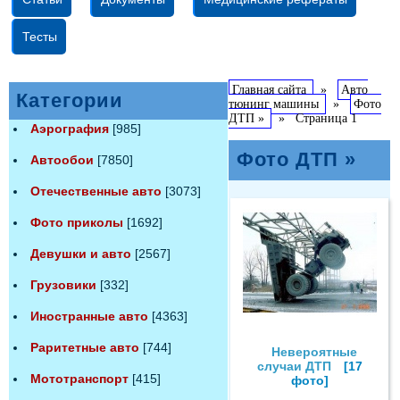
Тесты
Главная сайта
»
Авто
Категории
тюнинг машины
»
Фото
ДТП »
»
Страница 1
Аэрография
[985]
Фото ДТП »
Автообои
[7850]
Отечественные авто
[3073]
Фото приколы
[1692]
Девушки и авто
[2567]
Грузовики
[332]
Иностранные авто
[4363]
Раритетные авто
[744]
Невероятные
случаи ДТП
[17
Мототранспорт
[415]
фото]