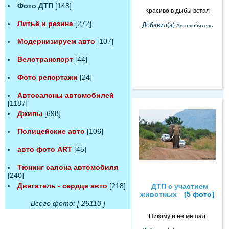
Фото ДТП
[148]
Красиво в дыбы встал
Литьё и резина
[272]
Добавил(а)
Автолюбитель
Модернизируем авто
[107]
Велотранспорт
[44]
Фото репортажи
[24]
Автосалоны автомобилей
[1187]
Джипы
[698]
Полицейские авто
[106]
авто фото ART
[45]
Тюнинг салона автомобиля
[240]
Двигатель - сердце авто
[218]
ДТП с участием
животных
[5 фото]
Всего фото: [ 25110 ]
Никому и не мешал