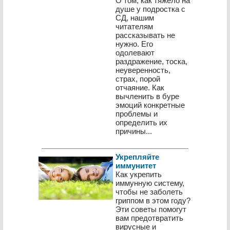
О том, как тяжело на
душе у подростка с
СД, нашим
читателям
рассказывать не
нужно. Его
одолевают
раздражение, тоска,
неуверенность,
страх, порой
отчаяние. Как
вычленить в буре
эмоций конкретные
проблемы и
определить их
причины...
Укрепляйте
иммунитет
Как укрепить
иммунную систему,
чтобы не заболеть
гриппом в этом году?
Эти советы помогут
вам предотвратить
вирусные и