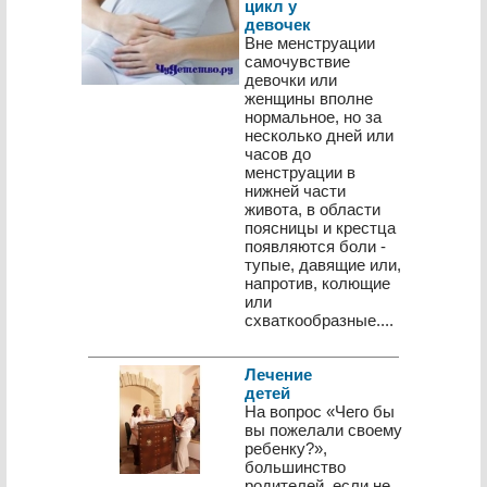
цикл у
девочек
Вне менструации
самочувствие
девочки или
женщины вполне
нормальное, но за
несколько дней или
часов до
менструации в
нижней части
живота, в области
поясницы и крестца
появляются боли -
тупые, давящие или,
напротив, колющие
или
схваткообразные....
Лечение
детей
На вопрос «Чего бы
вы пожелали своему
ребенку?»,
большинство
родителей, если не