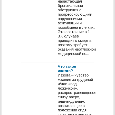
нарастающая
бронхиальная
обструкция с
прогрессирующими
нарушениями
вентиляции и
газообмена в легких.
Это состояние в 1-
3% случаев
приводит к смерти,
поэтому требует
оказания неотложной
медицинской по...
Что такое
изжога?
Изжога – чувство
жжения за грудиной
и/или «под
ложечкой»,
распространяющееся
снизу вверх,
индивидуально
возникающее в
положении сидя,
стоя, лежа или при