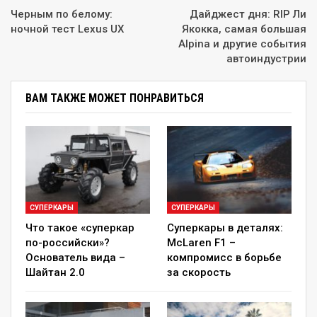
дарящая от вождения эмоций. То ли дело
Черным по белому:
Дайджест дня: RIP Ли
классические автомобили. Сложные в
ночной тест Lexus UX
Якокка, самая большая
управлении, пахнущие маслом и
Alpina и другие события
автоиндустрии
несгоревшим бензином – с ними нужно
было бороться, их надо было приручать. А
ВАМ ТАКЖЕ МОЖЕТ ПОНРАВИТЬСЯ
еще они давно ушли на страницы истории.
Но иногда некоторые возвращаются!
2014 – Jaguar Lightweight E-
Type
Одними из первых «фишку» с запуском в серию
СУПЕРКАРЫ
СУПЕРКАРЫ
классики раскусили англичане. В далеком 1963
Что такое «суперкар
Суперкары в деталях:
по-российски»?
McLaren F1 –
году по заказу гоночных команд в компании
Основатель вида –
компромисс в борьбе
построили 12 родстеров со съемным жестким
Шайтан 2.0
за скорость
верхом, кузова которых выполнили из легких
сплавов. Изначально планировался выпуск 18