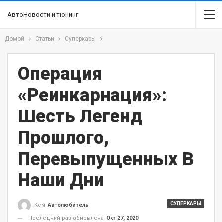
АвтоНовости и тюнинг
Домой
Статьи
Суперкары
Операция
«реинкарнация»:
Шесть Легенд
Прошлого,
Перевыпущенных В
Наши Дни
СУПЕРКАРЫ
Кем
Автолюбитель
Последний раз обновлена
Окт 27, 2020