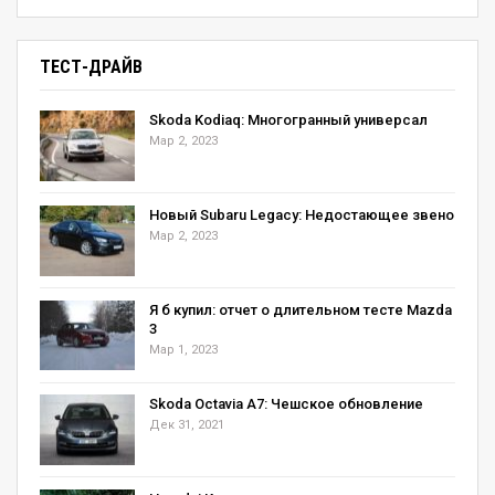
ТЕСТ-ДРАЙВ
На фото: интерьер Jaguar XKSS Continuation
Skoda Kodiaq: Многогранный универсал
Мар 2, 2023
Новый Subaru Legacy: Недостающее звено
Мар 2, 2023
Под последнее пришлось переделывать и
головку блока цилиндров. В компании
Я б купил: отчет о длительном тесте Mazda
подсчитали, что для сборки каждого родстера
3
потребуется около 10 тысяч человеко-часов, а
Мар 1, 2023
все автомобили уже проданы избранным
Skoda Octavia А7: Чешское обновление
коллекционерам и клиентам марки.
Дек 31, 2021