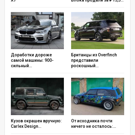
X7
Блока продали за ₽15,5…
На фото: двигатель Land Rover Series I 80 Soft Top
Доработки дороже
Британцы из Overfinch
самой машины: 900-
представили
сильный…
роскошный…
Кузов окрашен вручную:
От исходника почти
Carlex Design…
ничего не осталось:…
Группой опытных реставраторов будет собрано