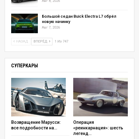
Авг 8, 2026
Большой седан Buick Electra L7 обрёл
новую начинку
Авг 7, 2026
НАЗАД
ВПЕРЁД
1 Из 747
СУПЕРКАРЫ
Возвращение Марусси:
Операция
все подробности на…
«реинкарнация»: шесть
легенд…