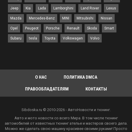
Jeep
Kia
Lada
Lamborghini
Land Rover
Lexus
Mazda
Mercedes-Benz
MINI
Mitsubishi
Nissan
Opel
Peugeot
Porsche
Renault
Skoda
Smart
Subaru
tesla
Toyota
Volkswagen
Volvo
О НАС
ПОЛИТИКА DMCA
ПРАВООБЛАДАТЕЛЯМ
КОНТАКТЫ
Sibdoska.ru © 2010-2026 - АвтоНовости и тюнинг.
Авто и мото новости со всего Мира. В том числе тюнинг
автомобилей от известных тюнинг ателье и мастеров своего дела.
Можно же сделать свою машину красивее своими руками! Просто