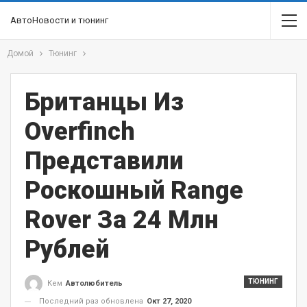
АвтоНовости и тюнинг
Домой
Тюнинг
Британцы Из
Overfinch
Представили
Роскошный Range
Rover За 24 Млн
Рублей
ТЮНИНГ
Кем
Автолюбитель
Последний раз обновлена
Окт 27, 2020