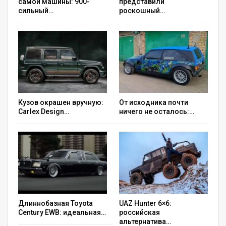
самой машины: 900-
представили
сильный…
роскошный…
Кузов окрашен вручную:
От исходника почти
Carlex Design…
ничего не осталось:…
Длиннобазная Toyota
UAZ Hunter 6×6:
Century EWB: идеальная…
российская
альтернатива…