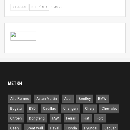
НАЗАД
ВПЕРЁД
1 Из 26
МЕТКИ
Alfa Romeo
Aston Martin
Audi
Bentley
BMW
Bugatti
BYD
Cadillac
Changan
Chery
Chevrolet
Citroen
Dongfeng
FAW
Ferrari
Fiat
Ford
Geely
Great Wall
Haval
Honda
Hyundai
Jaguar