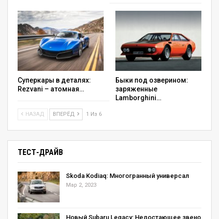
Суперкары в деталях:
Быки под озверином:
Rezvani – атомная…
заряженные
Lamborghini…
НАЗАД
ВПЕРЁД
1 Из 6
ТЕСТ-ДРАЙВ
Skoda Kodiaq: Многогранный универсал
Мар 2, 2023
Новый Subaru Legacy: Недостающее звено