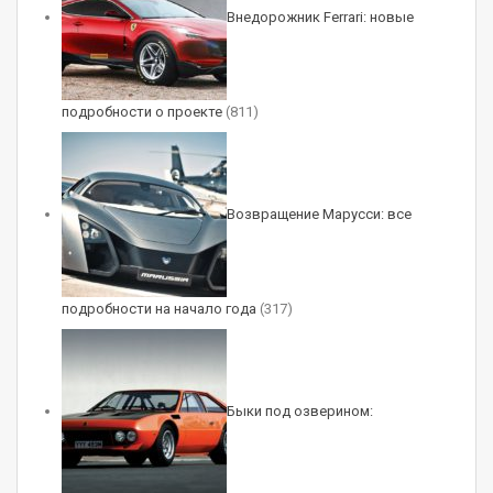
Внедорожник Ferrari: новые
подробности о проекте
(811)
Возвращение Марусси: все
Источник: сайт по тюнингу
www.allcarz.ru
подробности на начало года
(317)
(Visited 179 times, 1 visits today)
Быки под озверином: