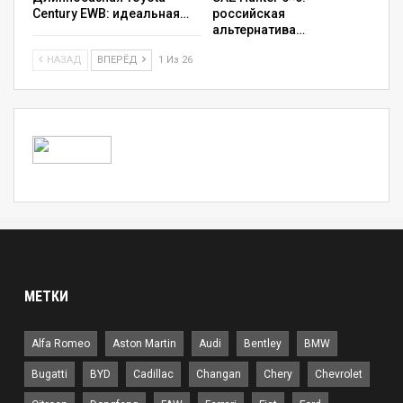
Century EWB: идеальная…
российская
альтернатива…
НАЗАД
ВПЕРЁД
1 Из 26
МЕТКИ
Alfa Romeo
Aston Martin
Audi
Bentley
BMW
Bugatti
BYD
Cadillac
Changan
Chery
Chevrolet