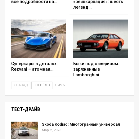
все подробности на…
«реинкарнация»: шесть
легенд…
Суперкары в деталях:
Быки под озверином:
Rezvani – атомная…
заряженные
Lamborghini…
НАЗАД
ВПЕРЁД
1 Из 6
ТЕСТ-ДРАЙВ
Skoda Kodiaq: Многогранный универсал
Мар 2, 2023