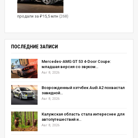
Источник: автоновостной портал
autoreview.ru
продали за ₽15,5 млн
(268)
(Visited 1 399 times, 1 visits today)
ПОСЛЕДНИЕ ЗАПИСИ
Mercedes-AMG GT 53 4-Door Coupe:
младшая версия со звуком…
Авг 8, 2026
Возрожденный хэтчбек Audi A2 похвастал
завидной…
Авг 8, 2026
Калужская область стала интереснее для
автопутешествий и…
Авг 8, 2026