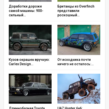
Доработки дороже
Британцы из Overfinch
самой машины: 900-
представили
сильный…
роскошный…
Кузов окрашен вручную:
От исходника почти
Carlex Design…
ничего не осталось:…
Длиннобазная Toyota
UAZ Hunter 6×6: