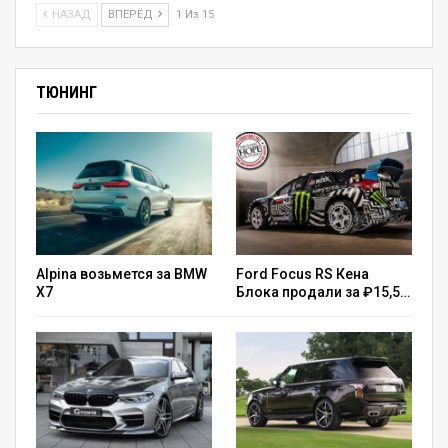
НАЗАД
ВПЕРЁД
1 Из 15
ТЮНИНГ
Alpina возьмется за BMW
Ford Focus RS Кена
X7
Блока продали за ₽15,5…