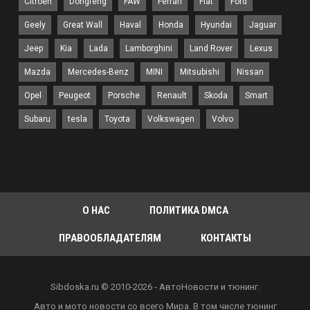
Citroen
Dongfeng
FAW
Ferrari
Fiat
Ford
Geely
Great Wall
Haval
Honda
Hyundai
Jaguar
Jeep
Kia
Lada
Lamborghini
Land Rover
Lexus
Mazda
Mercedes-Benz
MINI
Mitsubishi
Nissan
Opel
Peugeot
Porsche
Renault
Skoda
Smart
Subaru
tesla
Toyota
Volkswagen
Volvo
О НАС
ПОЛИТИКА DMCA
ПРАВООБЛАДАТЕЛЯМ
КОНТАКТЫ
Sibdoska.ru © 2010-2026 - АвтоНовости и тюнинг.
Авто и мото новости со всего Мира. В том числе тюнинг