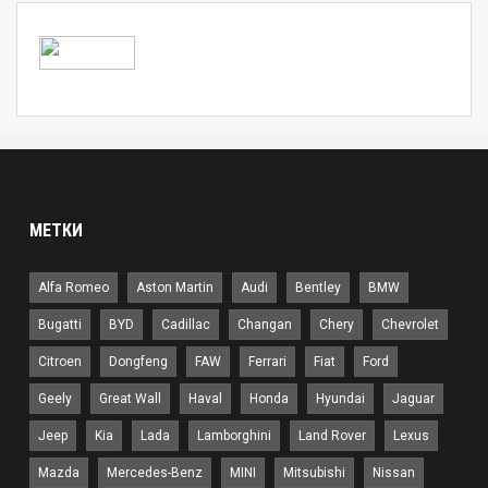
МЕТКИ
Alfa Romeo
Aston Martin
Audi
Bentley
BMW
Bugatti
BYD
Cadillac
Changan
Chery
Chevrolet
Citroen
Dongfeng
FAW
Ferrari
Fiat
Ford
Geely
Great Wall
Haval
Honda
Hyundai
Jaguar
Jeep
Kia
Lada
Lamborghini
Land Rover
Lexus
Mazda
Mercedes-Benz
MINI
Mitsubishi
Nissan