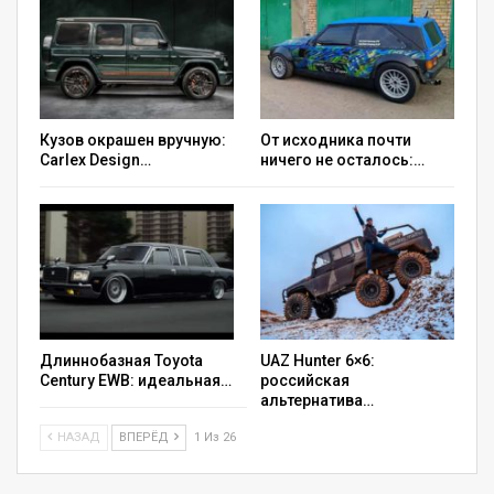
Кузов окрашен вручную:
От исходника почти
Carlex Design…
ничего не осталось:…
Длиннобазная Toyota
UAZ Hunter 6×6:
Century EWB: идеальная…
российская
альтернатива…
НАЗАД
ВПЕРЁД
1 Из 26