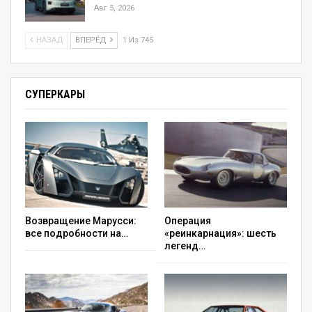
Авг 5, 2026
НАЗАД
ВПЕРЁД
1 Из 745
СУПЕРКАРЫ
Возвращение Марусси:
Операция
все подробности на…
«реинкарнация»: шесть
легенд…