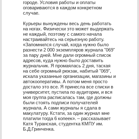
городе. Условия работы и оплаты
оговариваются в каждом конкретном
случае.
Курьеры вынуждены весь день работать
на ногах. Физически это может выдержать
не каждый, поэтому с самого начала
настраивайтесь на серьезную работу.
«Запомнился случай, когда нужно было
разнести 2 000 экземпляров журнала "069"
за пару дней. Мне дали огромный список
адресов, куда нужно было доставить
журнальчик. Я промаялась 2 дня, таская
на себе огромный рюкзак, набитый "069",
искала указанные организации, магазины и
автокооперативы. А потом меня просто
достало это все. Я принесла все списки в
университет, пустила по аудитории, и вся
моя группа расписалась там, где должны
были стоять подписи получателей
журнала. А сами журналы я сдала в
макулатуру. Кстати, за один журнал мне
платили тогда 6 копеек». – рассказывает
Катя Туранская, студентка КМПУ им.
Б.Д.Гринченка.