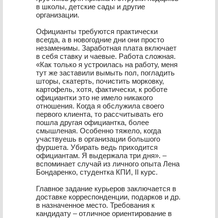
в школы, детские сады и другие
организации.
Официанты требуются практически
всегда, а в новогодние дни они просто
незаменимы. Заработная плата включает
в себя ставку и чаевые. Работа сложная.
«Как только я устроилась на работу, меня
тут же заставили вымыть пол, погладить
шторы, скатерть, почистить морковку,
картофель, хотя, фактически, к роботе
официантки это не имело никакого
отношения. Когда я обслужила своего
первого клиента, то рассчитывать его
пошла другая официантка, более
смышленая. Особенно тяжело, когда
участвуешь в организации большого
фуршета. Убирать ведь приходится
официантам. Я выдержала три дня». –
вспоминает случай из личного опыта Лена
Бондаренко, студентка КПИ, II курс.
Главное задание курьеров заключается в
доставке корреспонденции, подарков и др.
в назначенное место. Требования к
кандидату – отличное ориентирование в