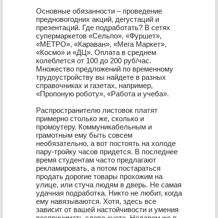
Основные обязанности – проведение
предновогодних акций, дегустаций и
презентаций. Где подработать? В сетях
супермаркетов «Сельпо», «Фуршет»,
«МЕТРО», «Караван», «Мега Маркет»,
«Космо» и «ДЦ». Оплата в среднем
колеблется от 100 до 200 руб/час.
Множество предложений по временному
трудоустройству вы найдете в разных
справочниках и газетах, например,
«Пропоную роботу», «Работа и учеба».
Распространителю листовок платят
примерно столько же, сколько и
промоутеру. Коммуникабельным и
грамотным ему быть совсем
необязательно, а вот постоять на холоде
пару-тройку часов придется. В последнее
время студентам часто предлагают
рекламировать, а потом постараться
продать дорогие товары прохожим на
улице, или стуча людям в дверь. Не самая
удачная подработка. Никто не любит, когда
ему навязываются. Хотя, здесь все
зависит от вашей настойчивости и умения
воспринимать слово «нет». Недаром же в