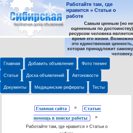
Работайте там, где
нравится » Статьи о
работе
Самым ценным (но не
оцененным по достоинству)
ресурсом человека является
время его жизни. Возможно
это единственная ценность,
которая принадлежит самому
человеку.
Главная
Добавить объявление
Фото тюнинг
Статьи
Доска объявлений
Автоновости
Документы
Медицинские рефераты
Тесты
»
Главная сайта
Статьи:
»
помощь в поиске работы
Работайте там, где нравится » Статьи о