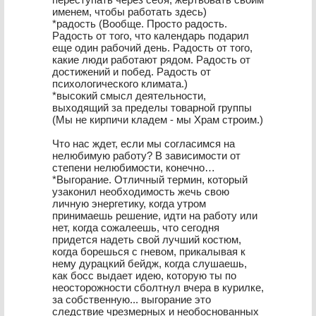
именем, чтобы работать здесь)
*радость (Вообще. Просто радость.
Радость от того, что календарь подарил
еще один рабочий день. Радость от того,
какие люди работают рядом. Радость от
достижений и побед. Радость от
психологического климата.)
*высокий смысл деятельности,
выходящий за пределы товарной группы
(Мы не кирпичи кладем - мы Храм строим.)
Что нас ждет, если мы согласимся на
нелюбимую работу? В зависимости от
степени нелюбимости, конечно…
*Выгорание. Отличный термин, который
узаконил необходимость жечь свою
личную энергетику, когда утром
принимаешь решение, идти на работу или
нет, когда сожалеешь, что сегодня
придется надеть свой лучший костюм,
когда борешься с гневом, прикалывая к
нему дурацкий бейдж, когда слушаешь,
как босс выдает идею, которую ты по
неосторожности сболтнул вчера в курилке,
за собственную... выгорание это
следствие чрезмерных и необоснованных