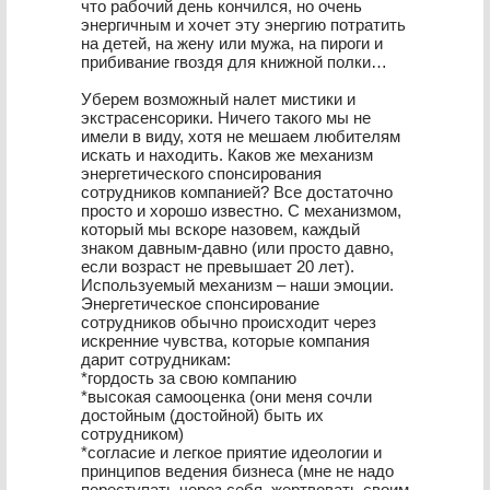
что рабочий день кончился, но очень
энергичным и хочет эту энергию потратить
на детей, на жену или мужа, на пироги и
прибивание гвоздя для книжной полки…
Уберем возможный налет мистики и
экстрасенсорики. Ничего такого мы не
имели в виду, хотя не мешаем любителям
искать и находить. Каков же механизм
энергетического спонсирования
сотрудников компанией? Все достаточно
просто и хорошо известно. С механизмом,
который мы вскоре назовем, каждый
знаком давным-давно (или просто давно,
если возраст не превышает 20 лет).
Используемый механизм – наши эмоции.
Энергетическое спонсирование
сотрудников обычно происходит через
искренние чувства, которые компания
дарит сотрудникам:
*гордость за свою компанию
*высокая самооценка (они меня сочли
достойным (достойной) быть их
сотрудником)
*согласие и легкое приятие идеологии и
принципов ведения бизнеса (мне не надо
переступать через себя, жертвовать своим