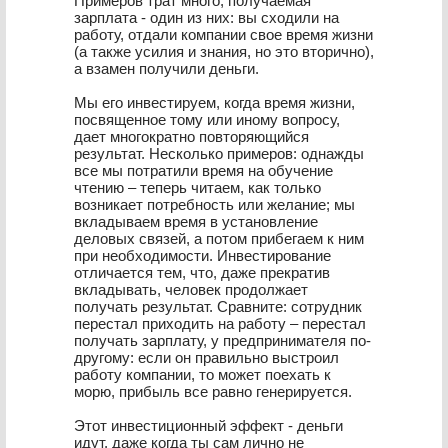
Примеров трат много, получаемая
зарплата - один из них: вы сходили на
работу, отдали компании свое время жизни
(а также усилия и знания, но это вторично),
а взамен получили деньги.
Мы его инвестируем, когда время жизни,
посвященное тому или иному вопросу,
дает многократно повторяющийся
результат. Несколько примеров: однажды
все мы потратили время на обучение
чтению – теперь читаем, как только
возникает потребность или желание; мы
вкладываем время в установление
деловых связей, а потом прибегаем к ним
при необходимости. Инвестирование
отличается тем, что, даже прекратив
вкладывать, человек продолжает
получать результат. Сравните: сотрудник
перестал приходить на работу – перестал
получать зарплату, у предпринимателя по-
другому: если он правильно выстроил
работу компании, то может поехать к
морю, прибыль все равно генерируется.
Этот инвестиционный эффект - деньги
идут, даже когда ты сам лично не