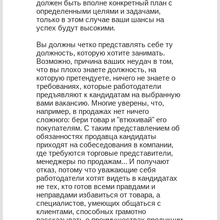
должен быть вполне конкретный план с
определенными целями и задачами,
только в этом случае ваши шансы на
успех будут высокими.
Вы должны четко представлять себе ту
должность, которую хотите занимать.
Возможно, причина ваших неудач в том,
что вы плохо знаете должность, на
которую претендуете, ничего не знаете о
требованиях, которые работодатели
предъявляют к кандидатам на выбранную
вами вакансию. Многие уверены, что,
например, в продажах нет ничего
сложного: бери товар и "втюхивай" его
покупателям. С таким представлением об
обязанностях продавца кандидаты
приходят на собеседования в компании,
где требуются торговые представители,
менеджеры по продажам... И получают
отказ, потому что уважающие себя
работодатели хотят видеть в кандидатах
не тех, кто готов всеми правдами и
неправдами избавиться от товара, а
специалистов, умеющих общаться с
клиентами, способных грамотно
рассказывать о преимуществах продукции