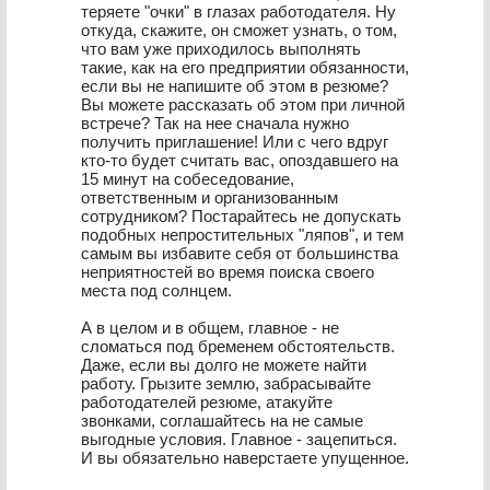
теряете "очки" в глазах работодателя. Ну
откуда, скажите, он сможет узнать, о том,
что вам уже приходилось выполнять
такие, как на его предприятии обязанности,
если вы не напишите об этом в резюме?
Вы можете рассказать об этом при личной
встрече? Так на нее сначала нужно
получить приглашение! Или с чего вдруг
кто-то будет считать вас, опоздавшего на
15 минут на собеседование,
ответственным и организованным
сотрудником? Постарайтесь не допускать
подобных непростительных "ляпов", и тем
самым вы избавите себя от большинства
неприятностей во время поиска своего
места под солнцем.
А в целом и в общем, главное - не
сломаться под бременем обстоятельств.
Даже, если вы долго не можете найти
работу. Грызите землю, забрасывайте
работодателей резюме, атакуйте
звонками, соглашайтесь на не самые
выгодные условия. Главное - зацепиться.
И вы обязательно наверстаете упущенное.