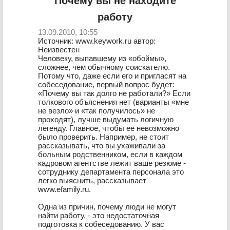
Почему вы не находите
работу
13.09.2010, 10:55
Источник: www.keywork.ru автор:
Неизвестен
Человеку, выпавшему из «обоймы»,
сложнее, чем обычному соискателю.
Потому что, даже если его и пригласят на
собеседование, первый вопрос будет:
«Почему вы так долго не работали?» Если
толкового объяснения нет (варианты «мне
не везло» и «так получилось» не
проходят), лучше выдумать логичную
легенду. Главное, чтобы ее невозможно
было проверить. Например, не стоит
рассказывать, что вы ухаживали за
больным родственником, если в каждом
кадровом агентстве лежит ваше резюме -
сотруднику департамента персонала это
легко выяснить, рассказывает
www.efamily.ru.
Одна из причин, почему люди не могут
найти работу, - это недостаточная
подготовка к собеседованию. У вас