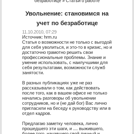
безработице » Статьи о работе
Увольнение: становимся на
учет по безработице
11.10.2010, 07:29
Источник: hrm.ru
Статья о возможности не только с выгодой
для себя уволиться, и это-то в кризис, но и
достаточно грамотно решить свои
профессиональные проблемы. Знание и
умение использовать, с наилучшими для
себя результатами, возможности служб
занятости.
В разных публикациях уже не раз
рассказывали о том, как действовать
после того, как в вашем офисе не только
начались разговоры об увольнении
сотрудников, но и (не дай бог) Вас лично
пригласили на беседу к руководству или в
отдел кадров.
Предлагаю заметку человека, лично
прошедшего эти шаги, и .... выжившего,
более того, начавшего свой личный и