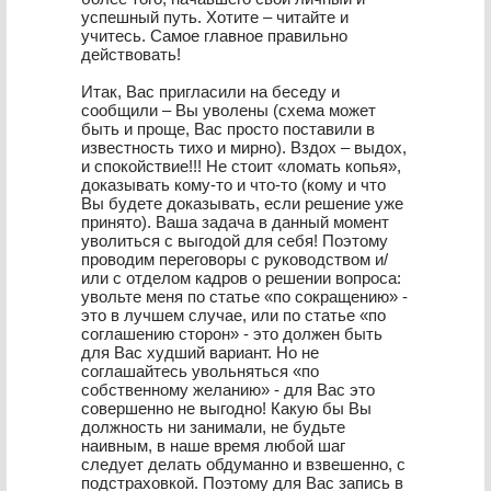
успешный путь. Хотите – читайте и
учитесь. Самое главное правильно
действовать!
Итак, Вас пригласили на беседу и
сообщили – Вы уволены (схема может
быть и проще, Вас просто поставили в
известность тихо и мирно). Вздох – выдох,
и спокойствие!!! Не стоит «ломать копья»,
доказывать кому-то и что-то (кому и что
Вы будете доказывать, если решение уже
принято). Ваша задача в данный момент
уволиться с выгодой для себя! Поэтому
проводим переговоры с руководством и/
или с отделом кадров о решении вопроса:
увольте меня по статье «по сокращению» -
это в лучшем случае, или по статье «по
соглашению сторон» - это должен быть
для Вас худший вариант. Но не
соглашайтесь увольняться «по
собственному желанию» - для Вас это
совершенно не выгодно! Какую бы Вы
должность ни занимали, не будьте
наивным, в наше время любой шаг
следует делать обдуманно и взвешенно, с
подстраховкой. Поэтому для Вас запись в