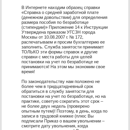
В Интернете находим образец справки
«Справка о средней заработной плате
(денежном довольствии) для определения
размера пособия по безработице
(стипендии)» Приложение 14 к Инструкции
Утверждена приказом УГСЗН города
Москвы от 10.08.2007 г. № 172,
распечатываем и просим бухгалтерию ее
заполнить. Служба занятости принимает
ТОЛЬКО эти формы справок и другие
справки с места работы для целей
постановки на учет по безработице не
принимаются! На этом мы экономим свое
время!
По законодательству нам положено не
более чем в тридцатидневный срок
обратиться в службу занятости для
постановки на учет по безработице, но на
практике, советую сократить этот срок –
не более двух недель (проверено
опытным путем)! Поэтому, в день, когда по
записи в трудовой книжке (плюс Вы
подписали Приказ о вашем увольнении –
смотрите дату увольнения, когда