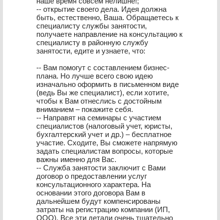
наше время совсем нелишне!;
-- открытие своего дела. Идея должна
быть, естественно, Ваша. Обращаетесь к
специалисту службы занятости,
получаете направление на консультацию к
специалисту в районную службу
занятости, едите и узнаете, что:
-- Вам помогут с составлением бизнес-
плана. Но лучше всего свою идею
изначально оформить в письменном виде
(ведь Вы же специалист), если хотите,
чтобы к Вам отнеслись с достойным
вниманием – покажите себя.
-- Направят на семинары с участием
специалистов (налоговый учет, юристы,
бухгалтерский учет и др.) – бесплатное
участие. Сходите, Вы сможете напрямую
задать специалистам вопросы, которые
важны именно для Вас.
-- Служба занятости заключит с Вами
договор о предоставлении услуг
консультационного характера. На
основании этого договора Вам в
дальнейшем будут компенсированы
затраты на регистрацию компании (ИП,
ООО). Все эти детали очень тщательно