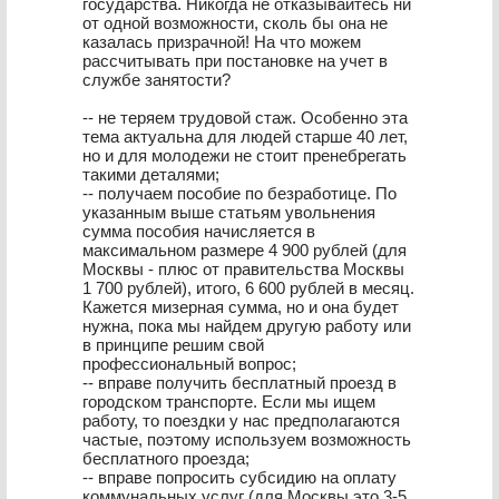
государства. Никогда не отказывайтесь ни
от одной возможности, сколь бы она не
казалась призрачной! На что можем
рассчитывать при постановке на учет в
службе занятости?
-- не теряем трудовой стаж. Особенно эта
тема актуальна для людей старше 40 лет,
но и для молодежи не стоит пренебрегать
такими деталями;
-- получаем пособие по безработице. По
указанным выше статьям увольнения
сумма пособия начисляется в
максимальном размере 4 900 рублей (для
Москвы - плюс от правительства Москвы
1 700 рублей), итого, 6 600 рублей в месяц.
Кажется мизерная сумма, но и она будет
нужна, пока мы найдем другую работу или
в принципе решим свой
профессиональный вопрос;
-- вправе получить бесплатный проезд в
городском транспорте. Если мы ищем
работу, то поездки у нас предполагаются
частые, поэтому используем возможность
бесплатного проезда;
-- вправе попросить субсидию на оплату
коммунальных услуг (для Москвы это 3-5