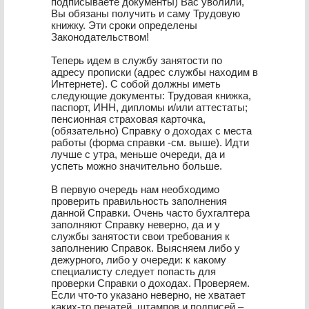
подписываете документы) Вас уволили,
Вы обязаны получить и саму Трудовую
книжку. Эти сроки определены
Законодательством!
Теперь идем в службу занятости по
адресу прописки (адрес службы находим в
Интернете). С собой должны иметь
следующие документы: Трудовая книжка,
паспорт, ИНН, дипломы и/или аттестаты;
пенсионная страховая карточка,
(обязательно) Справку о доходах с места
работы (форма справки -см. выше). Идти
лучше с утра, меньше очереди, да и
успеть можно значительно больше.
В первую очередь нам необходимо
проверить правильность заполнения
данной Справки. Очень часто бухгалтера
заполняют Справку неверно, да и у
службы занятости свои требования к
заполнению Справок. Выясняем либо у
дежурного, либо у очереди: к какому
специалисту следует попасть для
проверки Справки о доходах. Проверяем.
Если что-то указано неверно, не хватает
каких-то печатей, штампов и подписей –