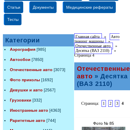
Статьи
Документы
Медицинские рефераты
Тесты
Главная сайта
»
Авто
Категории
тюнинг машины
»
Отечественные авто
»
Аэрография
[985]
Десятка (ВАЗ 2110)
»
Страница 4
Автообои
[7850]
Отечественные
Отечественные авто
[3073]
авто
» Десятка
Фото приколы
[1692]
(ВАЗ 2110)
Девушки и авто
[2567]
Грузовики
[332]
Страница:
1
2
3
4
Иностранные авто
[4363]
Раритетные авто
[744]
Фото № 85