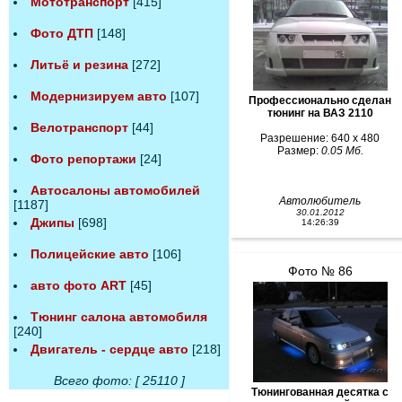
Мототранспорт
[415]
Фото ДТП
[148]
Литьё и резина
[272]
Модернизируем авто
[107]
Профессионально сделан
тюнинг на ВАЗ 2110
Велотранспорт
[44]
Разрешение: 640 x 480
Размер:
0.05 Мб.
Фото репортажи
[24]
Автосалоны автомобилей
Автолюбитель
[1187]
30.01.2012
Джипы
[698]
14:26:39
Полицейские авто
[106]
Фото № 86
авто фото ART
[45]
Тюнинг салона автомобиля
[240]
Двигатель - сердце авто
[218]
Всего фото: [ 25110 ]
Тюнингованная десятка с