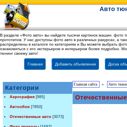
Авто тюн
В разделе «Фото авто» вы найдете тысячи картинок машин: фото т
прототипов. У нас доступны фото авто в различных ракурсах, а т
распределены в каталоге по категориям и Вы можете выбрать фото
ознакомиться с его экстерьером и интерьером более подробно. Мо
тюнинг своему авто!
Главная
Добавить объявление
Доска объ
Главная сайта
»
Авто тюн
Категории
Отечественные
Аэрография
[985]
Автообои
[7850]
Отечественные авто
[3073]
Фото приколы
[1692]