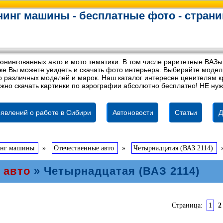
инг машины - бесплатные фото - страни
юнингованных авто и мото тематики. В том числе раритетные ВАЗы
акже Вы можете увидеть и скачать фото интерьера. Выбирайте мод
 различных моделей и марок. Наш каталог интересен ценителям кр
жно скачать картинки по аэрографии абсолютно бесплатно! НЕ нуж
явлений о работе в Сибири
Автоновости
Статьи
Д
инг машины
»
Отечественные авто
»
Четырнадцатая (ВАЗ 2114)
 авто
» Четырнадцатая (ВАЗ 2114)
Страница:
1
2