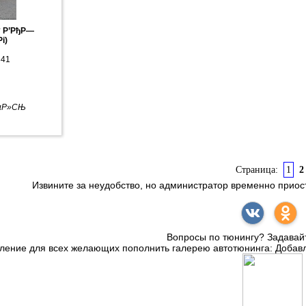
 Р’РђР—
і)
341
РµР»СЊ
Страница:
1
2
Извините за неудобство, но администратор временно прио
Вопросы по тюнингу? Задавай
ление для всех желающих пополнить галерею автотюнинга: Добавл