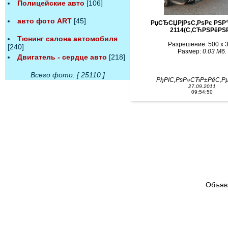
Полицейские авто
[106]
авто фото ART
[45]
РџСЂСЏРјРѕС‚РѕРє РЅР°
2114(С‚СЋРЅРёРЅР
Тюнинг салона автомобиля
Разрешение: 500 x 
[240]
Размер:
0.03 Мб.
Двигатель - сердце авто
[218]
Всего фото: [ 25110 ]
РђРІС‚РѕР»СЋР±РёС‚
27.09.2011
09:54:50
Объяв