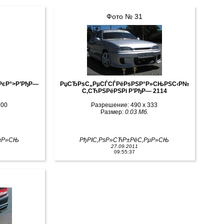
Фото № 31
РєР°>Р’РђР—
РџСЂРѕС„РµСЃСЃРёРѕРЅР°Р»СЊРЅС‹Р№
С‚СЋРЅРёРЅРі Р’РђР— 2114
500
Разрешение: 490 x 333
Размер:
0.03 Мб.
РµР»СЊ
РђРІС‚РѕР»СЋР±РёС‚РµР»СЊ
27.09.2011
09:55:37