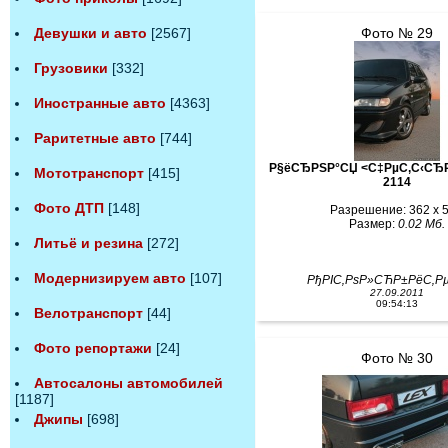
Фото № 29
Девушки и авто
[2567]
Грузовики
[332]
Иностранные авто
[4363]
Раритетные авто
[744]
Р§ёСЂРЅР°СЏ <С‡РµС‚С‹СЂ
Мототранспорт
[415]
2114
Фото ДТП
[148]
Разрешение: 362 x 
Размер:
0.02 Мб.
Литьё и резина
[272]
Модернизируем авто
[107]
РђРІС‚РѕР»СЋР±РёС‚
27.09.2011
09:54:13
Велотранспорт
[44]
Фото репортажи
[24]
Фото № 30
Автосалоны автомобилей
[1187]
Джипы
[698]