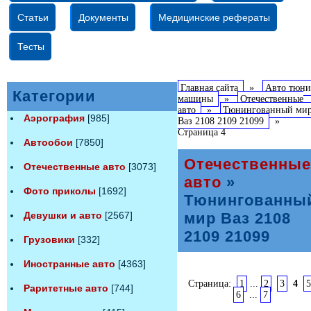
Статьи
Документы
Медицинские рефераты
Тесты
Главная сайта
»
Авто тюни
Категории
машины
»
Отечественные
авто
»
Тюнингованный ми
Аэрография
[985]
Ваз 2108 2109 21099
»
Страница 4
Автообои
[7850]
Отечественные
Отечественные авто
[3073]
авто
»
Фото приколы
[1692]
Тюнингованны
Девушки и авто
[2567]
мир Ваз 2108
2109 21099
Грузовики
[332]
Иностранные авто
[4363]
Страница:
1
...
2
3
4
5
Раритетные авто
[744]
6
...
7