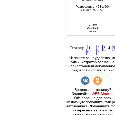
Разрешение: 453 x 604
Размер:
0.05 Мб.
anton
20.11.14
17:19
Страница:
1
...
2
3
4
5
6
...
7
Извините за неудобство, н
администратор временно
приостановил добавлени
разделов и фотографий!
Вопросы по тюнингу?
Задавайте:
WEB-Мастер
Объявление для всех
желающих пополнить галер
автотюнинга: Добавляйте ф
интересных авто и мото
тюнингованных машин!