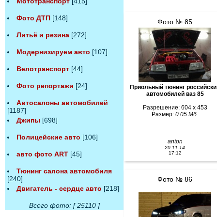
Мототранспорт
[415]
Фото ДТП
[148]
Фото № 85
Литьё и резина
[272]
Модернизируем авто
[107]
Велотранспорт
[44]
Фото репортажи
[24]
Приольный тюнинг российски
автомобилей ваз 85
Автосалоны автомобилей
Разрешение: 604 x 453
[1187]
Размер:
0.05 Мб.
Джипы
[698]
Полицейские авто
[106]
anton
20.11.14
17:12
авто фото ART
[45]
Тюнинг салона автомобиля
[240]
Фото № 86
Двигатель - сердце авто
[218]
Всего фото: [ 25110 ]