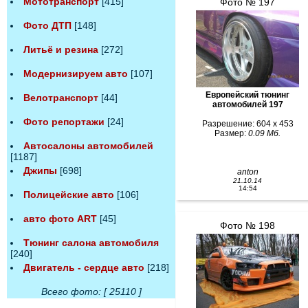
Мототранспорт
[415]
Фото № 197
Фото ДТП
[148]
Литьё и резина
[272]
Модернизируем авто
[107]
Европейский тюнинг
Велотранспорт
[44]
автомобилей 197
Фото репортажи
[24]
Разрешение: 604 x 453
Размер:
0.09 Мб.
Автосалоны автомобилей
[1187]
Джипы
[698]
anton
21.10.14
14:54
Полицейские авто
[106]
авто фото ART
[45]
Фото № 198
Тюнинг салона автомобиля
[240]
Двигатель - сердце авто
[218]
Всего фото: [ 25110 ]