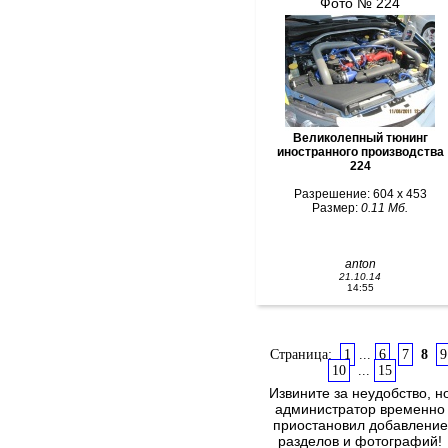
Фото № 224
Великолепный тюнинг
иностранного производства
224
Разрешение: 604 x 453
Размер:
0.11 Мб.
anton
21.10.14
14:55
Страница:
1
...
6
7
8
9
10
...
15
Извините за неудобство, н
администратор временно
приостановил добавление
разделов и фотографий!