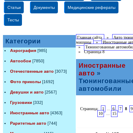
Статьи
Документы
Медицинские рефераты
Тесты
Главная сайта
»
Авто тюни
Категории
машины
»
Иностранные ав
»
Тюнингованные автомоби
Аэрография
[985]
»
Страница 8
Автообои
[7850]
Иностранные
Отечественные авто
[3073]
авто
»
Тюнингованны
Фото приколы
[1692]
автомобили
Девушки и авто
[2567]
Грузовики
[332]
Страница:
1
...
6
7
8
9
Иностранные авто
[4363]
10
...
15
Раритетные авто
[744]