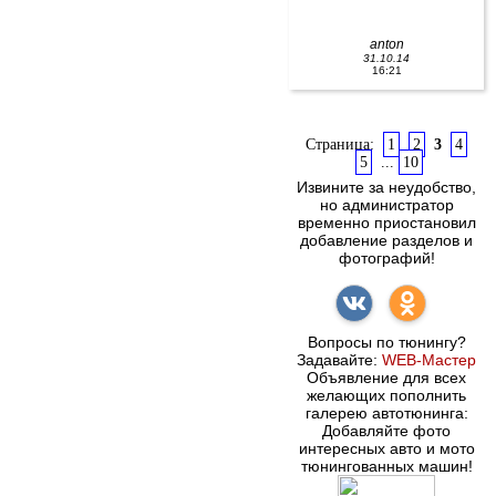
anton
31.10.14
16:21
Страница:
1
2
3
4
5
...
10
Извините за неудобство,
но администратор
временно приостановил
добавление разделов и
фотографий!
Вопросы по тюнингу?
Задавайте:
WEB-Мастер
Объявление для всех
желающих пополнить
галерею автотюнинга:
Добавляйте фото
интересных авто и мото
тюнингованных машин!