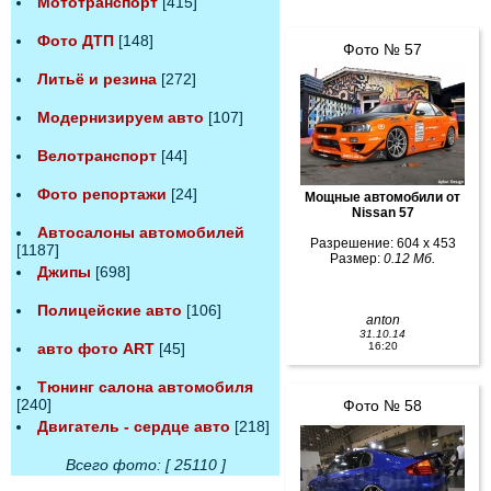
Мототранспорт
[415]
Фото ДТП
[148]
Фото № 57
Литьё и резина
[272]
Модернизируем авто
[107]
Велотранспорт
[44]
Фото репортажи
[24]
Мощные автомобили от
Nissan 57
Автосалоны автомобилей
Разрешение: 604 x 453
[1187]
Размер:
0.12 Мб.
Джипы
[698]
Полицейские авто
[106]
anton
31.10.14
16:20
авто фото ART
[45]
Тюнинг салона автомобиля
[240]
Фото № 58
Двигатель - сердце авто
[218]
Всего фото: [ 25110 ]