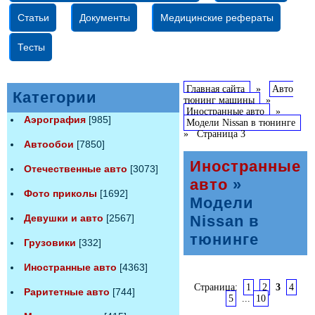
Статьи
Документы
Медицинские рефераты
Тесты
Главная сайта
»
Авто
Категории
тюнинг машины
»
Иностранные авто
»
Аэрография
[985]
Модели Nissan в тюнинге
»
Страница 3
Автообои
[7850]
Иностранные
Отечественные авто
[3073]
авто
»
Фото приколы
[1692]
Модели
Девушки и авто
[2567]
Nissan в
тюнинге
Грузовики
[332]
Иностранные авто
[4363]
Страница:
1
2
3
4
Раритетные авто
[744]
5
...
10