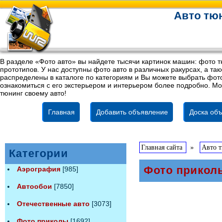
Авто тюн
В разделе «Фото авто» вы найдете тысячи картинок машин: фото т
прототипов. У нас доступны фото авто в различных ракурсах, а т
распределены в каталоге по категориям и Вы можете выбрать фото
ознакомиться с его экстерьером и интерьером более подробно. Мо
тюнинг своему авто!
Главная
Добавить объявление
Доска объ
Главная сайта
»
Авто 
Категории
Фото прикол
Аэрография
[985]
Автообои
[7850]
Отечественные авто
[3073]
Фото приколы
[1692]