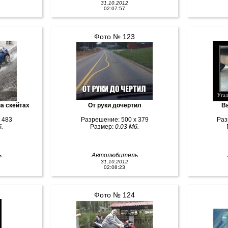
31.10.2012
02:07:57
Фото № 123
на скейтах
От руки дочертил
В
 483
Разрешение: 500 x 379
Раз
.
Размер:
0.03 Мб.
ь
Автолюбитель
31.10.2012
02:08:23
Фото № 124