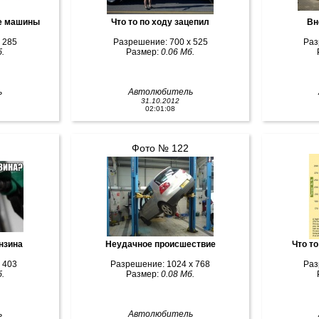
е машины
Что то по ходу зацепил
Вн
 285
Разрешение: 700 x 525
Раз
.
Размер:
0.06 Мб.
ь
Автолюбитель
31.10.2012
02:01:08
Фото № 122
ензина
Неудачное происшествие
Что т
 403
Разрешение: 1024 x 768
Раз
.
Размер:
0.08 Мб.
ь
Автолюбитель