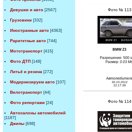
Фото № 113
Девушки и авто
[2567]
Грузовики
[332]
Иностранные авто
[4363]
Раритетные авто
[744]
BMW Z3
Мототранспорт
[415]
Разрешение: 500 x
Фото ДТП
[148]
Размер:
0.03 Мб
Литьё и резина
[272]
Автолюбител
Модернизируем авто
[107]
30.10.2012
22:17:39
Велотранспорт
[44]
Фото № 114
Фото репортажи
[24]
Автосалоны автомобилей
[1187]
Джипы
[698]