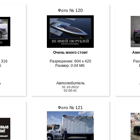
Фото № 120
Очень много стоит
Аме
 316
Разрешение: 604 x 420
Раз
.
Размер:
0.04 Мб.
ь
Автолюбитель
31.10.2012
02:00:41
Фото № 121