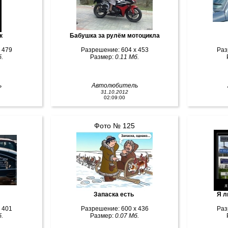
ак
Бабушка за рулём мотоцикла
 479
Разрешение: 604 x 453
Раз
.
Размер:
0.11 Мб.
ь
Автолюбитель
31.10.2012
02:09:00
Фото № 125
Запаска есть
Я л
 401
Разрешение: 600 x 436
Раз
.
Размер:
0.07 Мб.