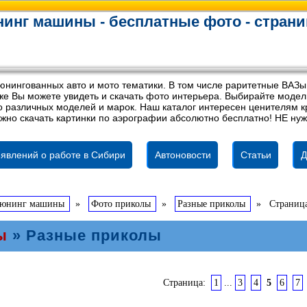
инг машины - бесплатные фото - страни
юнингованных авто и мото тематики. В том числе раритетные ВАЗы
акже Вы можете увидеть и скачать фото интерьера. Выбирайте мод
 различных моделей и марок. Наш каталог интересен ценителям кр
жно скачать картинки по аэрографии абсолютно бесплатно! НЕ нуж
явлений о работе в Сибири
Автоновости
Статьи
Д
тюнинг машины
»
Фото приколы
»
Разные приколы
»
Страниц
ы
» Разные приколы
Страница:
1
...
3
4
5
6
7