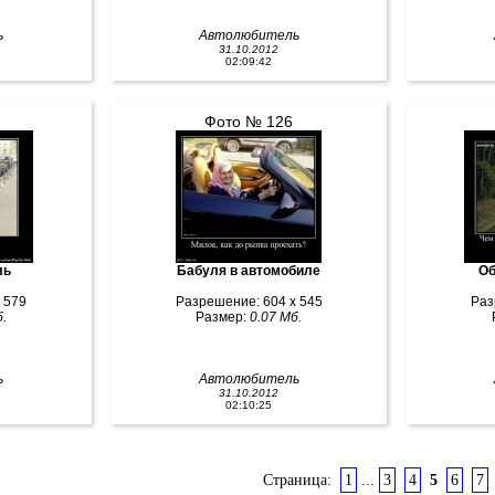
ь
Автолюбитель
31.10.2012
02:09:42
Фото № 126
ль
Бабуля в автомобиле
Об
 579
Разрешение: 604 x 545
Раз
.
Размер:
0.07 Мб.
ь
Автолюбитель
31.10.2012
02:10:25
Страница:
1
...
3
4
5
6
7