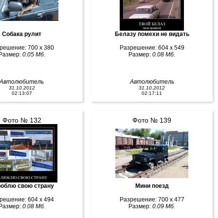
Собака рулит
Белазу помехи не видать
решение: 700 x 380
Разрешение: 604 x 549
Размер:
0.05 Мб.
Размер:
0.08 Мб.
Автолюбитель
Автолюбитель
31.10.2012
31.10.2012
02:13:07
02:17:11
Фото № 132
Фото № 139
юблю свою страну
Мини поезд
решение: 604 x 494
Разрешение: 700 x 477
Размер:
0.08 Мб.
Размер:
0.09 Мб.