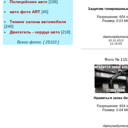
Полицейские авто
[106]
Защитим тонированны
авто фото ART
[45]
Разрешение: 604 x
Размер:
0.03 Мб
Тюнинг салона автомобиля
[240]
Двигатель - сердце авто
[218]
Автолюбител
30.10.2012
Всего фото: [ 25110 ]
22:18:05
Фото № 115
Нравиться запах б
Разрешение: 604 x
Размер:
0.04 Мб
Автолюбител