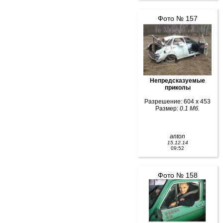
Фото № 157
Непредсказуемые
приколы
Разрешение: 604 x 453
Размер:
0.1 Мб.
anton
15.12.14
09:52
Фото № 158