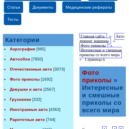
Статьи
Документы
Медицинские рефераты
Тесты
Главная сайта
»
Авто
Категории
тюнинг машины
»
Фото приколы
»
Аэрография
[985]
Интересные и смешные
приколы со всего мира
Автообои
[7850]
»
Страница 6
Отечественные авто
[3073]
Фото
приколы
»
Фото приколы
[1692]
Интересные
Девушки и авто
[2567]
и смешные
Грузовики
[332]
приколы со
всего мира
Иностранные авто
[4363]
Раритетные авто
[744]