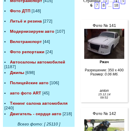
Мототранспорт
[415]
Страница:
1
...
4
5
6
7
8
...
18
Фото ДТП
[148]
Литьё и резина
[272]
Фото № 141
Модернизируем авто
[107]
Велотранспорт
[44]
Фото репортажи
[24]
Автосалоны автомобилей
Ржач
[1187]
Разрешение: 350 x 400
Джипы
[698]
Размер:
0.06 Мб.
Полицейские авто
[106]
anton
авто фото ART
[45]
15.12.14
09:52
Тюнинг салона автомобиля
[240]
Фото № 142
Двигатель - сердце авто
[218]
Всего фото: [ 25110 ]