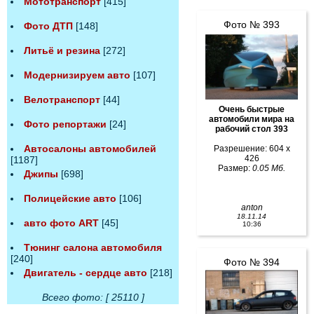
Мототранспорт
[415]
Фото № 393
Фото ДТП
[148]
Литьё и резина
[272]
Модернизируем авто
[107]
Велотранспорт
[44]
Очень быстрые
автомобили мира на
Фото репортажи
[24]
рабочий стол 393
Автосалоны автомобилей
Разрешение: 604 x
426
[1187]
Размер:
0.05 Мб.
Джипы
[698]
Полицейские авто
[106]
anton
18.11.14
авто фото ART
[45]
10:36
Тюнинг салона автомобиля
[240]
Фото № 394
Двигатель - сердце авто
[218]
Всего фото: [ 25110 ]