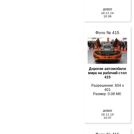
anton
18.11.14
10:36
Фото № 415
Дорогие автомобили
мира на рабочий стол
415
Разрешение: 604 x
401
Размер:
0.08 Мб.
anton
18.11.14
10:37