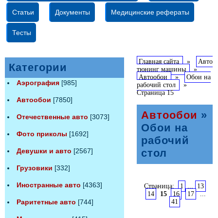
Статьи
Документы
Медицинские рефераты
Тесты
Главная сайта
»
Авто
Категории
тюнинг машины
»
Автообои
»
Обои на
Аэрография
[985]
рабочий стол
»
Страница 15
Автообои
[7850]
Автообои
»
Отечественные авто
[3073]
Обои на
Фото приколы
[1692]
рабочий
Девушки и авто
[2567]
стол
Грузовики
[332]
Иностранные авто
[4363]
Страница:
1
...
13
14
15
16
17
...
Раритетные авто
[744]
41