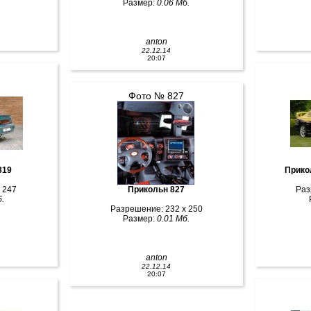
Размер:
0.06 Мб.
anton
22.12.14
20:07
Фото № 827
инг галерея 819
Прико
 247
Прикольн 827
Раз
.
Разрешение: 232 x 250
Размер:
0.01 Мб.
anton
22.12.14
20:07