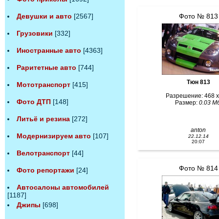
Фото № 813
Девушки и авто
[2567]
Грузовики
[332]
Иностранные авто
[4363]
Раритетные авто
[744]
Тюн 813
Мототранспорт
[415]
Разрешение: 468 x
Фото ДТП
[148]
Размер:
0.03 Мб
Литьё и резина
[272]
anton
Модернизируем авто
[107]
22.12.14
20:07
Велотранспорт
[44]
Фото № 814
Фото репортажи
[24]
Автосалоны автомобилей
[1187]
Джипы
[698]