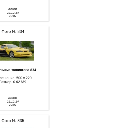
anton
22.12.14
20:07
Фото № 834
льные тюнингова 834
решение: 500 x 229
Размер:
0.02 Мб.
anton
22.12.14
20:07
Фото № 835