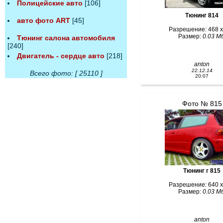
Полицейские авто
[106]
Тюнинг 814
авто фото ART
[45]
Разрешение: 468 x
Размер:
0.03 Мб
Тюнинг салона автомобиля
[240]
Двигатель - сердце авто
[218]
anton
22.12.14
Всего фото: [ 25110 ]
20:07
Фото № 815
Тюнинг г 815
Разрешение: 640 x
Размер:
0.03 Мб
anton