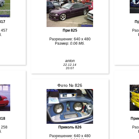
817
Пр
 457
При 825
Раз
.
Разрешение: 640 x 480
Размер:
0.06 Мб.
anton
22.12.14
20:07
Фото № 826
инг галерея 818
При
 258
Приколь 826
Раз
.
Разрешение: 640 x 480