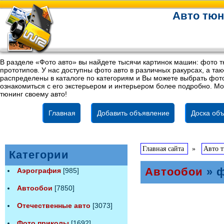
Авто тюн
В разделе «Фото авто» вы найдете тысячи картинок машин: фото т
прототипов. У нас доступны фото авто в различных ракурсах, а т
распределены в каталоге по категориям и Вы можете выбрать фото
ознакомиться с его экстерьером и интерьером более подробно. Мо
тюнинг своему авто!
Главная
Добавить объявление
Доска объ
Главная сайта
»
Авто 
Категории
Автообои
» ф
Аэрография
[985]
Автообои
[7850]
Отечественные авто
[3073]
Фото приколы
[1692]