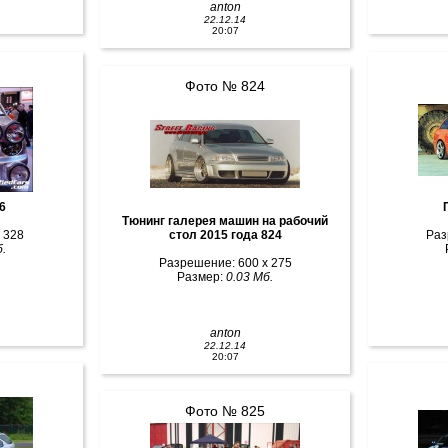
anton
22.12.14
20:07
Фото № 824
6
Тюнинг галерея машин на рабочий
 328
стол 2015 года 824
Раз
.
Разрешение: 600 x 275
Размер:
0.03 Мб.
anton
22.12.14
20:07
Фото № 825