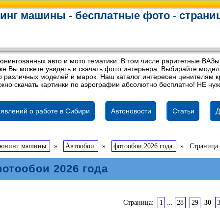
инг машины - бесплатные фото - страни
юнингованных авто и мото тематики. В том числе раритетные ВАЗы
акже Вы можете увидеть и скачать фото интерьера. Выбирайте мод
 различных моделей и марок. Наш каталог интересен ценителям кр
жно скачать картинки по аэрографии абсолютно бесплатно! НЕ нуж
явлений о работе в Сибири
Автоновости
Статьи
Д
тюнинг машины
»
Автообои
»
фотообои 2026 года
»
Страница
отообои 2026 года
Страница:
1
...
28
29
30