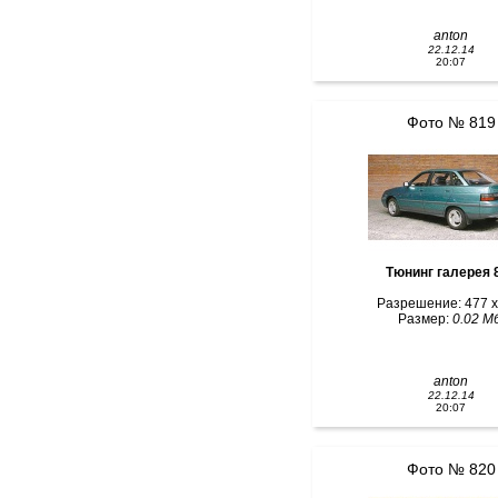
anton
22.12.14
20:07
Фото № 819
Тюн
Разрешение: 477 x
Размер:
0.02 Мб
anton
22.12.14
20:07
Фото № 820