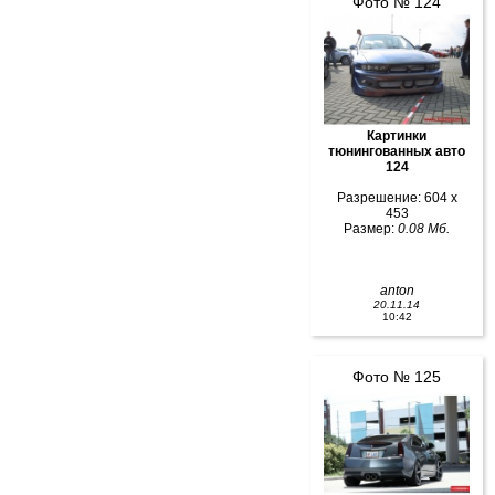
Фото № 124
Картинки
тюнингованных авто
124
Разрешение: 604 x
453
Размер:
0.08 Мб.
anton
20.11.14
10:42
Фото № 125