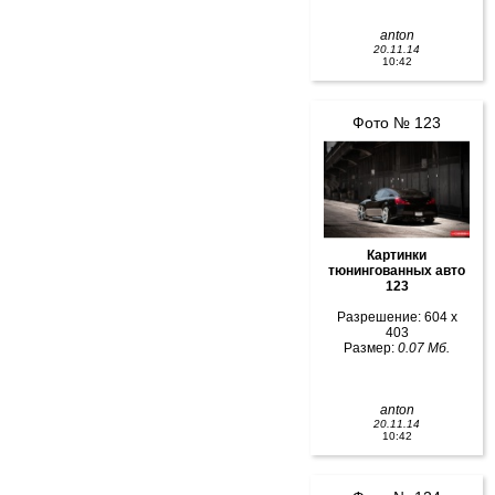
anton
20.11.14
10:42
Фото № 123
Картинки
тюнингованных авто
123
Разрешение: 604 x
403
Размер:
0.07 Мб.
anton
20.11.14
10:42