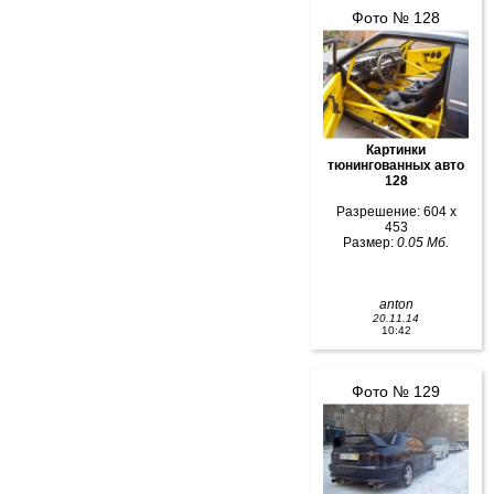
Фото № 128
Картинки
тюнингованных авто
128
Разрешение: 604 x
453
Размер:
0.05 Мб.
anton
20.11.14
10:42
Фото № 129