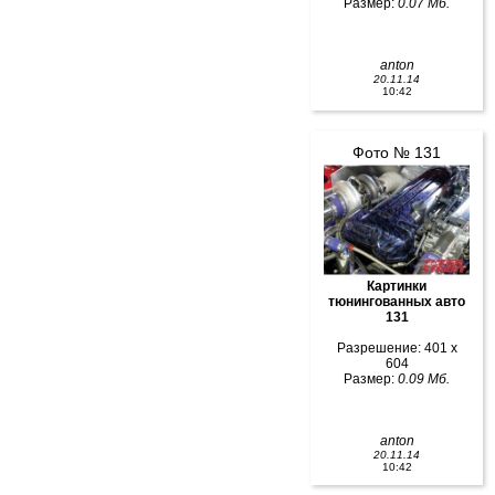
Размер:
0.07 Мб.
anton
20.11.14
10:42
Фото № 131
Картинки
тюнингованных авто
131
Разрешение: 401 x
604
Размер:
0.09 Мб.
anton
20.11.14
10:42