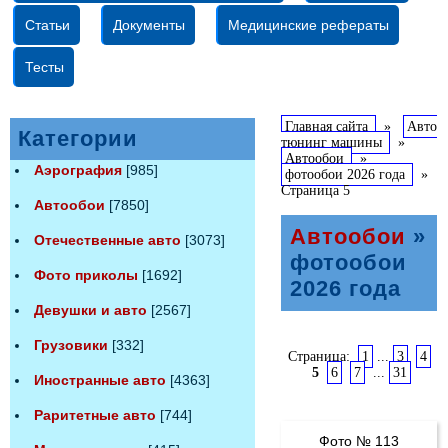
Статьи
Документы
Медицинские рефераты
Тесты
Главная сайта
»
Авто
Категории
тюнинг машины
»
Автообои
»
Аэрография
[985]
фотообои 2026 года
»
Страница 5
Автообои
[7850]
Автообои
»
Отечественные авто
[3073]
фотообои
Фото приколы
[1692]
2026 года
Девушки и авто
[2567]
Грузовики
[332]
Страница:
1
...
3
4
5
6
7
...
31
Иностранные авто
[4363]
Раритетные авто
[744]
Фото № 113