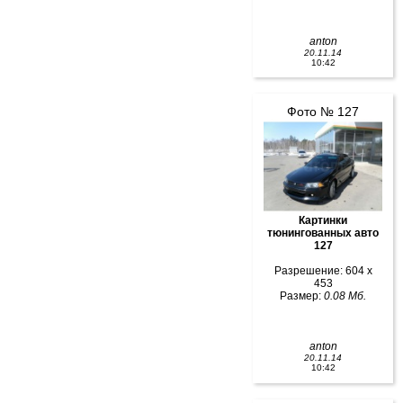
anton
20.11.14
10:42
Фото № 127
Картинки
тюнингованных авто
127
Разрешение: 604 x
453
Размер:
0.08 Мб.
anton
20.11.14
10:42