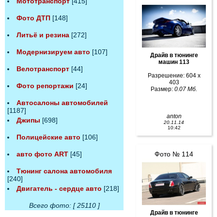
Мототранспорт
[415]
Фото ДТП
[148]
Литьё и резина
[272]
Модернизируем авто
[107]
Драйв в тюнинге
машин 113
Велотранспорт
[44]
Разрешение: 604 x
403
Фото репортажи
[24]
Размер:
0.07 Мб.
Автосалоны автомобилей
[1187]
anton
Джипы
[698]
20.11.14
10:42
Полицейские авто
[106]
авто фото ART
[45]
Фото № 114
Тюнинг салона автомобиля
[240]
Двигатель - сердце авто
[218]
Всего фото: [ 25110 ]
Драйв в тюнинге