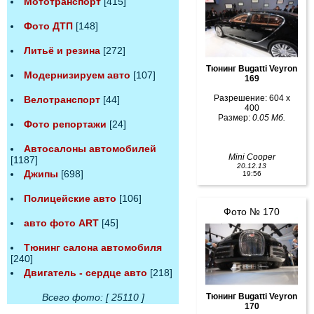
Мототранспорт
[415]
Фото ДТП
[148]
Литьё и резина
[272]
Тюнинг Bugatti Veyron
Модернизируем авто
[107]
169
Разрешение: 604 x
Велотранспорт
[44]
400
Размер:
0.05 Мб.
Фото репортажи
[24]
Автосалоны автомобилей
Mini Cooper
[1187]
20.12.13
Джипы
[698]
19:56
Полицейские авто
[106]
Фото № 170
авто фото ART
[45]
Тюнинг салона автомобиля
[240]
Двигатель - сердце авто
[218]
Тюнинг Bugatti Veyron
Всего фото: [ 25110 ]
170