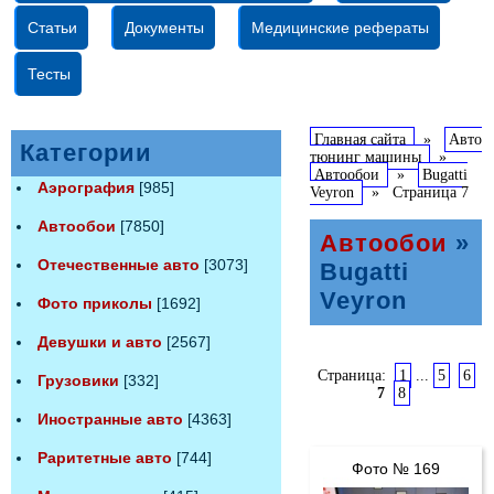
Статьи
Документы
Медицинские рефераты
Тесты
Главная сайта
»
Авто
Категории
тюнинг машины
»
Автообои
»
Bugatti
Аэрография
[985]
Veyron
»
Страница 7
Автообои
[7850]
Автообои
»
Отечественные авто
[3073]
Bugatti
Veyron
Фото приколы
[1692]
Девушки и авто
[2567]
Страница:
1
...
5
6
Грузовики
[332]
7
8
Иностранные авто
[4363]
Раритетные авто
[744]
Фото № 169