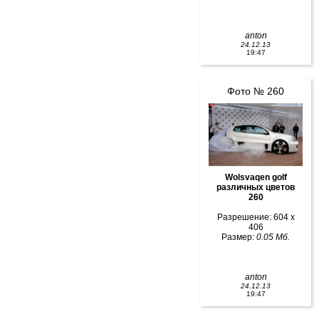
anton
24.12.13
19:47
Фото № 260
Wolsvaqen golf
различных цветов
260
Разрешение: 604 x
406
Размер:
0.05 Мб.
anton
24.12.13
19:47