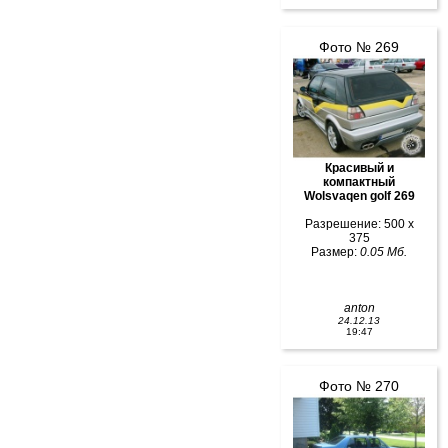
Фото № 269
Красивый и
компактный
Wolsvaqen golf 269
Разрешение: 500 x
375
Размер:
0.05 Мб.
anton
24.12.13
19:47
Фото № 270