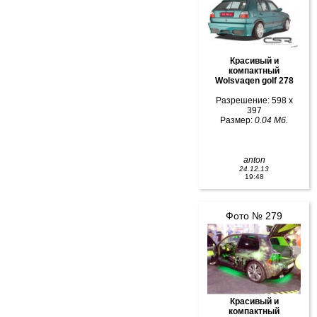
Красивый и
компактный
Wolsvaqen golf 278
Разрешение: 598 x
397
Размер:
0.04 Мб.
anton
24.12.13
19:48
Фото № 279
Красивый и
компактный