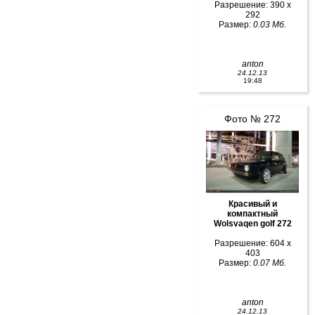
Разрешение: 390 x
292
Размер:
0.03 Мб.
anton
24.12.13
19:48
Фото № 272
Красивый и
компактный
Wolsvaqen golf 272
Разрешение: 604 x
403
Размер:
0.07 Мб.
anton
24.12.13