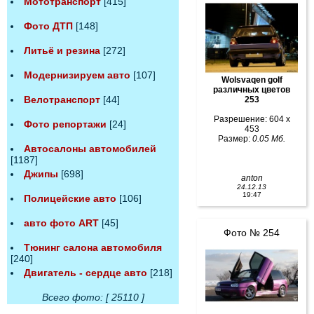
Мототранспорт
[415]
Фото ДТП
[148]
Литьё и резина
[272]
Модернизируем авто
[107]
Wolsvaqen golf
различных цветов
Велотранспорт
[44]
253
Разрешение: 604 x
Фото репортажи
[24]
453
Размер:
0.05 Мб.
Автосалоны автомобилей
[1187]
Джипы
[698]
anton
24.12.13
19:47
Полицейские авто
[106]
авто фото ART
[45]
Фото № 254
Тюнинг салона автомобиля
[240]
Двигатель - сердце авто
[218]
Всего фото: [ 25110 ]