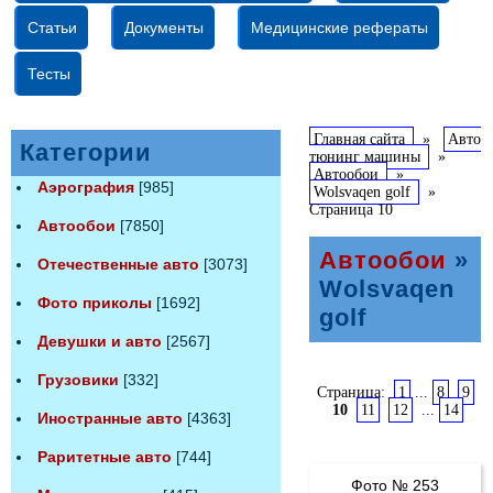
Статьи
Документы
Медицинские рефераты
Тесты
Главная сайта
»
Авто
Категории
тюнинг машины
»
Автообои
»
Аэрография
[985]
Wolsvaqen golf
»
Страница 10
Автообои
[7850]
Автообои
»
Отечественные авто
[3073]
Wolsvaqen
Фото приколы
[1692]
golf
Девушки и авто
[2567]
Грузовики
[332]
Страница:
1
...
8
9
10
11
12
...
14
Иностранные авто
[4363]
Раритетные авто
[744]
Фото № 253