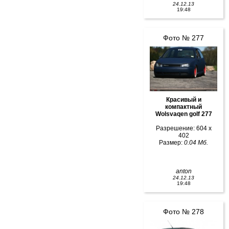
24.12.13
19:48
Фото № 277
Красивый и
компактный
Wolsvaqen golf 277
Разрешение: 604 x
402
Размер:
0.04 Мб.
anton
24.12.13
19:48
Фото № 278