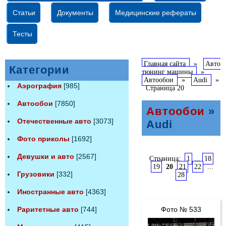
Статьи
Документы
Медицинские рефераты
Тесты
Главная сайта
»
Авто
Категории
тюнинг машины
»
Автообои
»
Audi
»
Аэрография
[985]
Страница 20
Автообои
[7850]
Автообои
»
Отечественные авто
[3073]
Audi
Фото приколы
[1692]
Девушки и авто
[2567]
Страница:
1
...
18
19
20
21
22
...
Грузовики
[332]
28
Иностранные авто
[4363]
Фото № 533
Раритетные авто
[744]