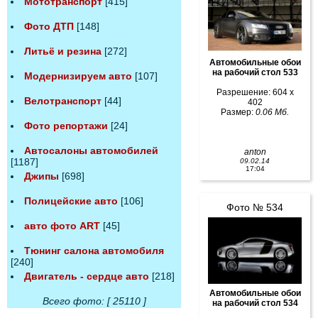
Мототранспорт
[415]
Фото ДТП
[148]
Литьё и резина
[272]
Автомобильные обои
на рабочий стол 533
Модернизируем авто
[107]
Разрешение: 604 x
Велотранспорт
[44]
402
Размер:
0.06 Мб.
Фото репортажи
[24]
Автосалоны автомобилей
anton
[1187]
09.02.14
17:04
Джипы
[698]
Полицейские авто
[106]
Фото № 534
авто фото ART
[45]
Тюнинг салона автомобиля
[240]
Двигатель - сердце авто
[218]
Автомобильные обои
Всего фото: [ 25110 ]
на рабочий стол 534