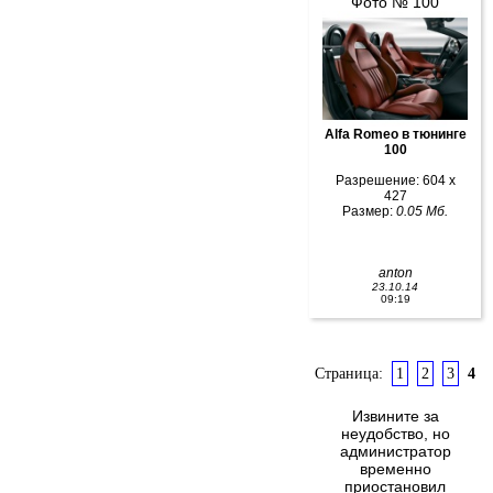
Фото № 100
Alfa Romeo в тюнинге
100
Разрешение: 604 x
427
Размер:
0.05 Мб.
anton
23.10.14
09:19
Страница:
1
2
3
4
Извините за
неудобство, но
администратор
временно
приостановил