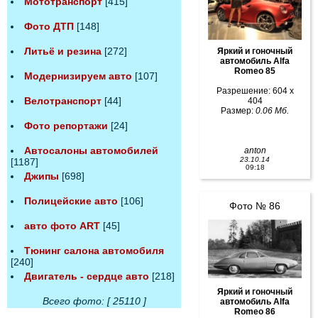
Мототранспорт
[415]
Фото ДТП
[148]
Литьё и резина
[272]
Яркий и гоночный
автомобиль Alfa
Romeo 85
Модернизируем авто
[107]
Разрешение: 604 x
Велотранспорт
[44]
404
Размер:
0.06 Мб.
Фото репортажи
[24]
Автосалоны автомобилей
anton
23.10.14
[1187]
09:18
Джипы
[698]
Полицейские авто
[106]
Фото № 86
авто фото ART
[45]
Тюнинг салона автомобиля
[240]
Двигатель - сердце авто
[218]
Яркий и гоночный
Всего фото: [ 25110 ]
автомобиль Alfa
Romeo 86