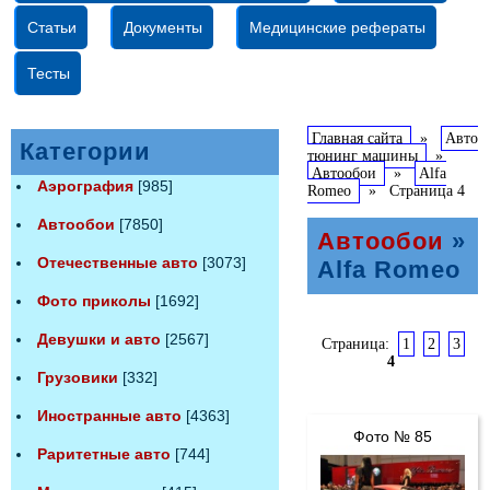
Статьи
Документы
Медицинские рефераты
Тесты
Главная сайта
»
Авто
Категории
тюнинг машины
»
Автообои
»
Alfa
Аэрография
[985]
Romeo
»
Страница 4
Автообои
[7850]
Автообои
»
Отечественные авто
[3073]
Alfa Romeo
Фото приколы
[1692]
Девушки и авто
[2567]
Страница:
1
2
3
4
Грузовики
[332]
Иностранные авто
[4363]
Фото № 85
Раритетные авто
[744]