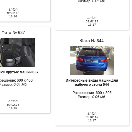
Размер:
0.05 Мб.
anton
03.02.15
16:16
anton
03.02.15
16:17
Фото № 637
Фото № 644
бои крутых машин 637
решение: 600 x 400
Интересные виды машин для
Размер:
0.04 Мб.
рабочего стола 644
Разрешение: 600 x 395
Размер:
0.05 Мб.
anton
03.02.15
16:16
anton
03.02.15
16:17