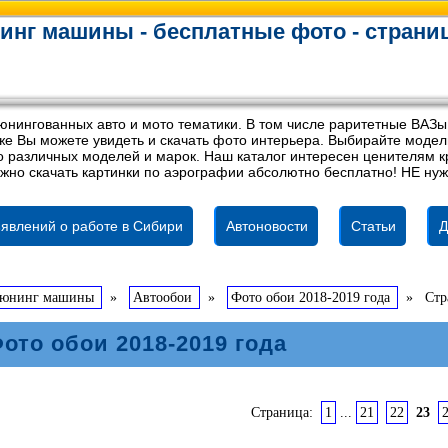
инг машины - бесплатные фото - страни
юнингованных авто и мото тематики. В том числе раритетные ВАЗы
акже Вы можете увидеть и скачать фото интерьера. Выбирайте мод
 различных моделей и марок. Наш каталог интересен ценителям кр
жно скачать картинки по аэрографии абсолютно бесплатно! НЕ нуж
явлений о работе в Сибири
Автоновости
Статьи
Д
тюнинг машины
»
Автообои
»
Фото обои 2018-2019 года
»
Стр
ото обои 2018-2019 года
Страница:
1
...
21
22
23