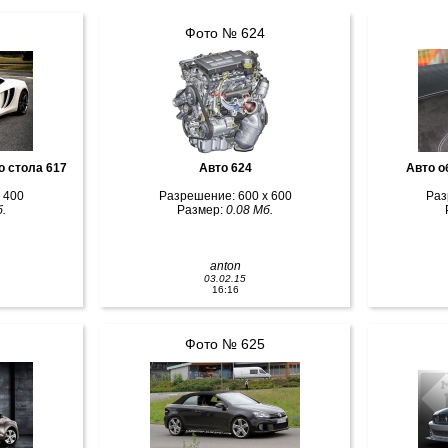
Фото № 624
о стола 617
Авто 624
Авто о
 400
Разрешение: 600 x 600
Раз
.
Размер:
0.08 Мб.
anton
03.02.15
16:16
Фото № 625