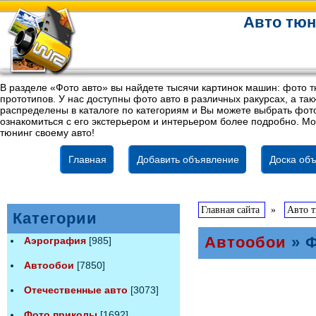
Авто тюн
В разделе «Фото авто» вы найдете тысячи картинок машин: фото т
прототипов. У нас доступны фото авто в различных ракурсах, а т
распределены в каталоге по категориям и Вы можете выбрать фото
ознакомиться с его экстерьером и интерьером более подробно. Мо
тюнинг своему авто!
Главная
Добавить объявление
Доска объ
Главная сайта
»
Авто 
Категории
Автообои
» Ф
Аэрография
[985]
Автообои
[7850]
Отечественные авто
[3073]
Фото приколы
[1692]