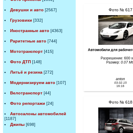
Фото № 617
Девушки и авто
[2567]
Грузовики
[332]
Иностранные авто
[4363]
Раритетные авто
[744]
Автомобили для рабочег
Мототранспорт
[415]
Разрешение: 600 x
Фото ДТП
[148]
Размер:
0.07 Мб
Литьё и резина
[272]
anton
Модернизируем авто
[107]
03.02.15
16:16
Велотранспорт
[44]
Фото № 618
Фото репортажи
[24]
Автосалоны автомобилей
[1187]
Джипы
[698]