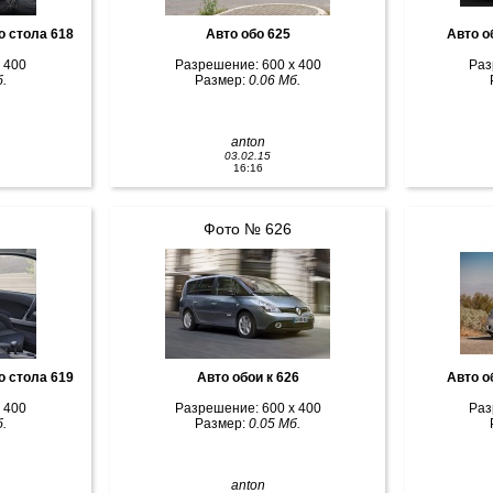
о стола 618
Авто обо 625
Авто о
 400
Разрешение: 600 x 400
Раз
.
Размер:
0.06 Мб.
anton
03.02.15
16:16
Фото № 626
о стола 619
Авто обои к 626
Авто о
 400
Разрешение: 600 x 400
Раз
.
Размер:
0.05 Мб.
anton