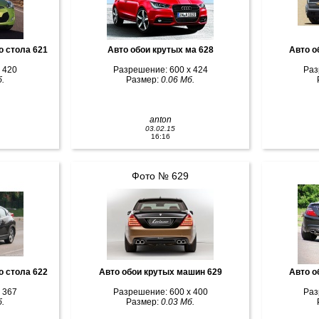
о стола 621
Авто обои крутых ма 628
Авто о
 420
Разрешение: 600 x 424
Раз
.
Размер:
0.06 Мб.
anton
03.02.15
16:16
Фото № 629
о стола 622
Авто обои крутых машин 629
Авто о
 367
Разрешение: 600 x 400
Раз
.
Размер:
0.03 Мб.