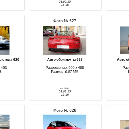
03.02.15
16:16
Фото № 627
о стола 620
Авто обои круты 627
Авто о
 403
Разрешение: 600 x 400
Раз
.
Размер:
0.07 Мб.
anton
03.02.15
16:16
Фото № 628