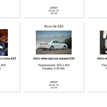
anton
03.02.15
16:16
Фото № 630
о стола 623
Авто обои крутых машин 630
Авто о
 450
Разрешение: 604 x 403
Раз
.
Размер:
0.06 Мб.
anton
03.02.15
16:16