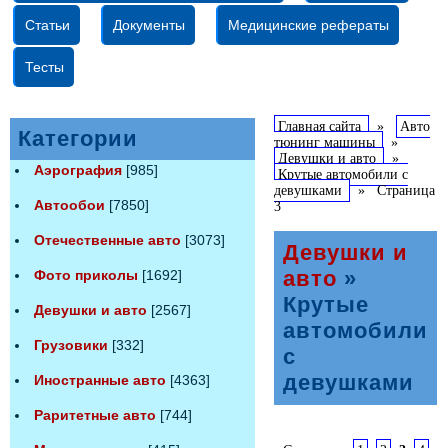
Статьи
Документы
Медицинские рефераты
Тесты
Главная сайта
»
Авто
Категории
тюнинг машины
»
Девушки и авто
»
Аэрография
[985]
Крутые автомобили с
девушками
»
Страница
Автообои
[7850]
3
Отечественные авто
[3073]
Девушки и
авто
»
Фото приколы
[1692]
Крутые
Девушки и авто
[2567]
автомобили
Грузовики
[332]
с
девушками
Иностранные авто
[4363]
Раритетные авто
[744]