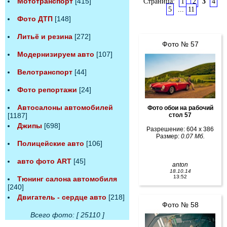
Мототранспорт
[415]
Страница:
1
2
3
4
5
...
11
Фото ДТП
[148]
Литьё и резина
[272]
Фото № 57
Модернизируем авто
[107]
Велотранспорт
[44]
Фото репортажи
[24]
Автосалоны автомобилей
Фото обои на рабочий
[1187]
стол 57
Джипы
[698]
Разрешение: 604 x 386
Размер:
0.07 Мб.
Полицейские авто
[106]
авто фото ART
[45]
anton
18.10.14
13:52
Тюнинг салона автомобиля
[240]
Двигатель - сердце авто
[218]
Фото № 58
Всего фото: [ 25110 ]