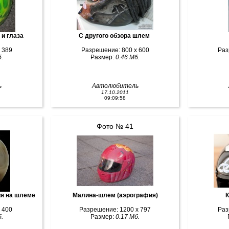
 и глаза
С другого обзора шлем
 389
Разрешение: 800 x 600
Раз
.
Размер:
0.46 Мб.
ь
Автолюбитель
17.10.2011
09:09:58
Фото № 41
я на шлеме
Малина-шлем (аэрография)
К
 400
Разрешение: 1200 x 797
Раз
.
Размер:
0.17 Мб.