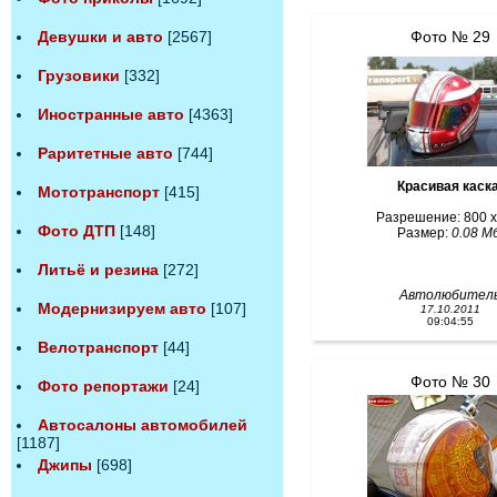
Фото № 29
Девушки и авто
[2567]
Грузовики
[332]
Иностранные авто
[4363]
Раритетные авто
[744]
Красивая каск
Мототранспорт
[415]
Разрешение: 800 x
Фото ДТП
[148]
Размер:
0.08 Мб
Литьё и резина
[272]
Автолюбител
Модернизируем авто
[107]
17.10.2011
09:04:55
Велотранспорт
[44]
Фото № 30
Фото репортажи
[24]
Автосалоны автомобилей
[1187]
Джипы
[698]