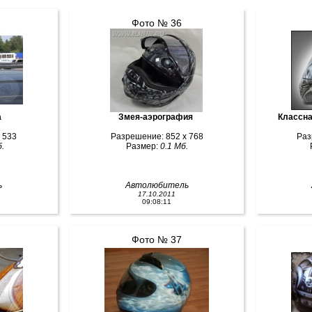
Фото № 36
а
Змея-аэрография
Классна
 533
Разрешение: 852 x 768
Раз
.
Размер:
0.1 Мб.
ь
Автолюбитель
17.10.2011
09:08:11
Фото № 37