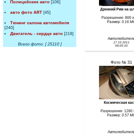
Полицейские авто
[106]
Древний Рим на 
авто фото ART
[45]
Разрешение: 800 x
Размер:
0.16 Мб
Тюнинг салона автомобиля
[240]
Двигатель - сердце авто
[218]
Автолюбител
17.10.2011
Всего фото: [ 25110 ]
09:05:20
Фото № 31
Космическая ка
Разрешение: 1280 
Размер:
0.57 Мб
Автолюбител