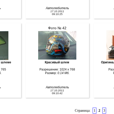
ь
Автолюбитель
17.10.2011
09:10:25
Фото № 42
а шлеме
Красивый шлем
Оригина
 765
Разрешение: 1024 x 768
Раз
.
Размер:
0.14 Мб.
ь
Автолюбитель
17.10.2011
09:10:42
Страница:
1
2
3