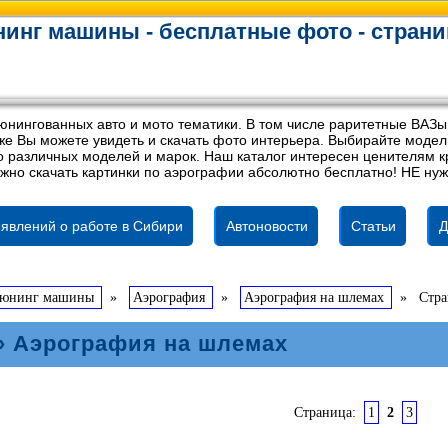
инг машины - бесплатные фото - страни
юнингованных авто и мото тематики. В том числе раритетные ВАЗы
акже Вы можете увидеть и скачать фото интерьера. Выбирайте мод
 различных моделей и марок. Наш каталог интересен ценителям кр
жно скачать картинки по аэрографии абсолютно бесплатно! НЕ нуж
явлений о работе в Сибири
Автоновости
Статьи
Д
тюнинг машины
»
Аэрография
»
Аэрография на шлемах
»
Стра
 Аэрография на шлемах
Страница:
1
2
3