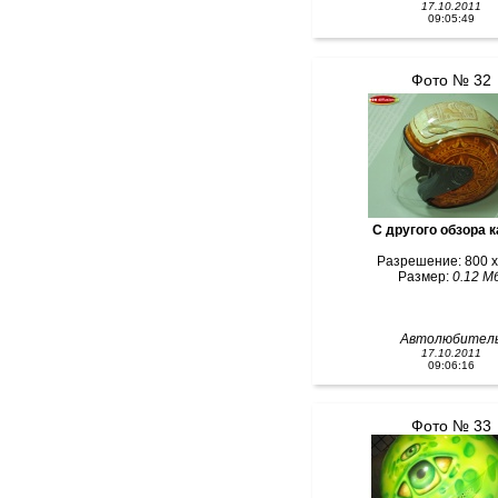
17.10.2011
09:05:49
Фото № 32
С другого обзора 
Разрешение: 800 x
Размер:
0.12 Мб
Автолюбител
17.10.2011
09:06:16
Фото № 33