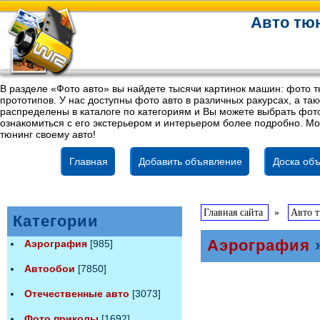
Авто тюн
В разделе «Фото авто» вы найдете тысячи картинок машин: фото т
прототипов. У нас доступны фото авто в различных ракурсах, а т
распределены в каталоге по категориям и Вы можете выбрать фото
ознакомиться с его экстерьером и интерьером более подробно. Мо
тюнинг своему авто!
Главная
Добавить объявление
Доска объ
Главная сайта
»
Авто 
Категории
Аэрография
»
Аэрография
[985]
Автообои
[7850]
Отечественные авто
[3073]
Фото приколы
[1692]