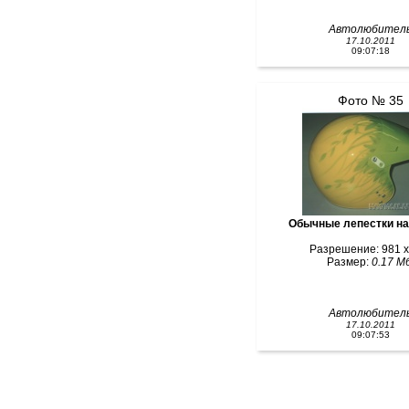
Автолюбител
17.10.2011
09:07:18
Фото № 35
Обычные лепестки н
Разрешение: 981 x
Размер:
0.17 Мб
Автолюбител
17.10.2011
09:07:53