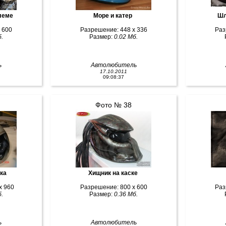
шлеме
Море и катер
Шл
 600
Разрешение: 448 x 336
Раз
.
Размер:
0.02 Мб.
ь
Автолюбитель
17.10.2011
09:08:37
Фото № 38
ска
Хищник на каске
x 960
Разрешение: 800 x 600
Раз
.
Размер:
0.36 Мб.
ь
Автолюбитель