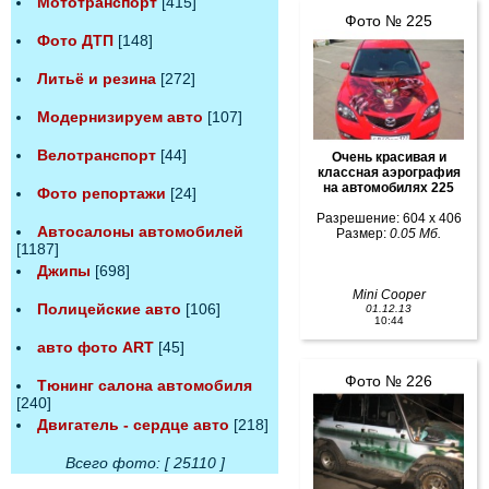
Мототранспорт
[415]
Фото № 225
Фото ДТП
[148]
Литьё и резина
[272]
Модернизируем авто
[107]
Велотранспорт
[44]
Очень красивая и
классная аэрография
на автомобилях 225
Фото репортажи
[24]
Разрешение: 604 x 406
Автосалоны автомобилей
Размер:
0.05 Мб.
[1187]
Джипы
[698]
Mini Cooper
Полицейские авто
[106]
01.12.13
10:44
авто фото ART
[45]
Фото № 226
Тюнинг салона автомобиля
[240]
Двигатель - сердце авто
[218]
Всего фото: [ 25110 ]