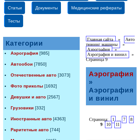
Статьи
Документы
Медицинские рефераты
Тесты
Главная сайта
»
Авто
Категории
тюнинг машины
»
Аэрография
»
Аэрография
[985]
Аэрография и винил
»
Страница 9
Автообои
[7850]
Аэрография
Отечественные авто
[3073]
»
Фото приколы
[1692]
Аэрография
Девушки и авто
[2567]
и винил
Грузовики
[332]
Иностранные авто
[4363]
Страница:
1
...
7
8
9
10
11
Раритетные авто
[744]