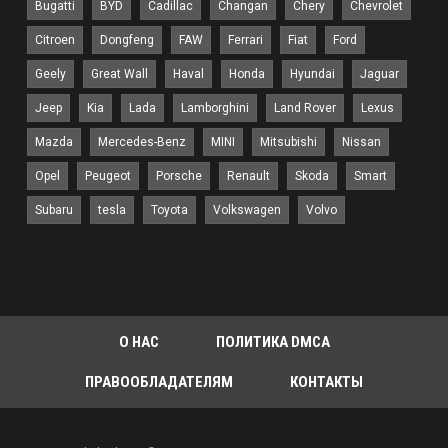
Bugatti
BYD
Cadillac
Changan
Chery
Chevrolet
Citroen
Dongfeng
FAW
Ferrari
Fiat
Ford
Geely
Great Wall
Haval
Honda
Hyundai
Jaguar
Jeep
Kia
Lada
Lamborghini
Land Rover
Lexus
Mazda
Mercedes-Benz
MINI
Mitsubishi
Nissan
Opel
Peugeot
Porsche
Renault
Skoda
Smart
Subaru
tesla
Toyota
Volkswagen
Volvo
О НАС
ПОЛИТИКА DMCA
ПРАВООБЛАДАТЕЛЯМ
КОНТАКТЫ