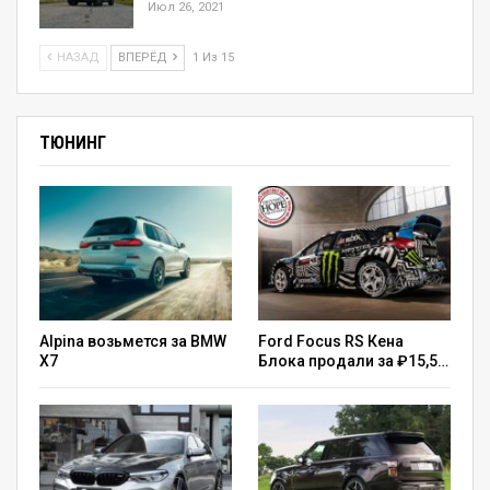
Июл 26, 2021
НАЗАД
ВПЕРЁД
1 Из 15
ТЮНИНГ
Alpina возьмется за BMW
Ford Focus RS Кена
X7
Блока продали за ₽15,5…