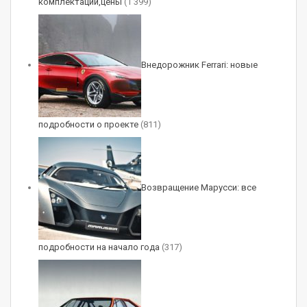
комплектации,цены
(1 399)
черная пластиковая маска, оригинальные
бамперы, брызговики, штампованные колеса,
багажник на крыше, лестница на корме и
Внедорожник Ferrari: новые
другие задние фонари. Словом, японские
тюнеры постарались на славу! Правда, пока нет
информации о том, когда новые наборы DAMD
подробности о проекте
(811)
поступят в продажу и сколько будут стоить.
Впрочем, дешевыми они точно не станут.
Например, базовый комплект Little G стоит
3100 долларов, плюс еще 580 долларов за
Возвращение Марусси: все
покраску.
Источник: автоновостной портал
autoreview.ru
подробности на начало года
(317)
(Visited 47 times, 1 visits today)