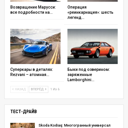
Возвращение Марусси:
Операция
все подробности на…
«реинкарнация»: шесть
легенд…
Суперкары в деталях:
Быки под озверином:
Rezvani – атомная…
заряженные
Lamborghini…
НАЗАД
ВПЕРЁД
1 Из 6
ТЕСТ-ДРАЙВ
Skoda Kodiaq: Многогранный универсал