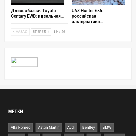
Длиннобазная Toyota
UAZ Hunter 6×6:
Century EWB: идеальная…
российская
альтернатива…
НАЗАД
ВПЕРЁД
1 Из 26
МЕТКИ
Alfa Romeo
Aston Martin
Audi
Bentley
BMW