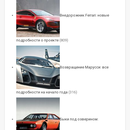
Chevrolet Sonic RS
Внедорожник Ferrari: новые
3 / 5
подробности о проекте
(809)
Chevrolet Sonic RS
Возвращение Марусси: все
4 / 5
подробности на начало года
(316)
Chevrolet Sonic RS
5 / 5
Быки под озверином: