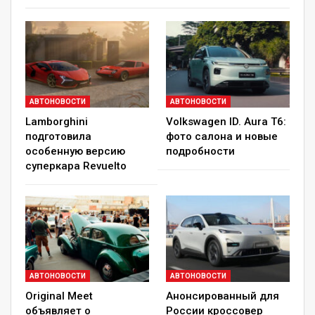
Chevrolet Sonic Premier
1 / 4
АВТОНОВОСТИ
АВТОНОВОСТИ
Lamborghini
Volkswagen ID. Aura T6:
Chevrolet Sonic Premier
подготовила
фото салона и новые
особенную версию
подробности
2 / 4
суперкара Revuelto
Chevrolet Sonic Premier
АВТОНОВОСТИ
АВТОНОВОСТИ
3 / 4
Original Meet
Анонсированный для
объявляет о
России кроссовер