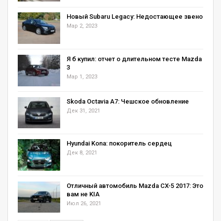
1 / 7
Новый Subaru Legacy: Недостающее звено
Мар 2, 2023
Я б купил: отчет о длительном тесте Mazda
3
Chevrolet Sonic Premier
Мар 1, 2023
2 / 7
Skoda Octavia А7: Чешское обновление
Дек 31, 2021
Hyundai Kona: покоритель сердец
Дек 8, 2021
Chevrolet Sonic RS
3 / 7
Отличный автомобиль Mazda CX-5 2017: Это
вам не KIA
Июл 26, 2021