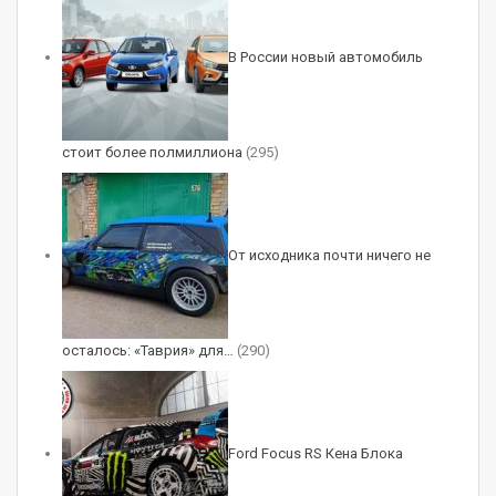
1 / 4
В России новый автомобиль
Chevrolet Sonic с допами
стоит более полмиллиона
(295)
2 / 4
От исходника почти ничего не
Chevrolet Sonic с допами
осталось: «Таврия» для…
(290)
RELATED POSTS
Новый кроссовер Xpeng G9L: пятиместный
Ford Focus RS Кена Блока
гигант
Авг 6, 2026