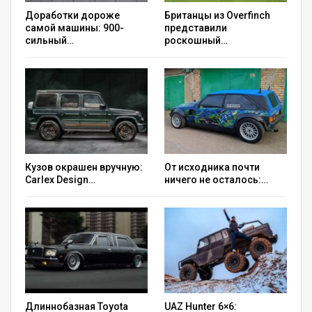
Доработки дороже
Британцы из Overfinch
самой машины: 900-
представили
сильный…
роскошный…
Chevrolet Sonic RS
7 / 7
Двигатель Chevrolet Sonic достался от
местного полноценного кроссовера Chevrolet
Кузов окрашен вручную:
От исходника почти
Carlex Design…
ничего не осталось:…
Tracker. Это турботройка 1.0 с
непосредственным впрыском, которая
традиционно для Бразилии «питается»
бензином или этанолом. Впрочем, отдача от
типа топлива не зависит – 115 л.с. Мотор
работает в паре с классическим
шестиступенчатым автоматом, привод только
Длиннобазная Toyota
UAZ Hunter 6×6: