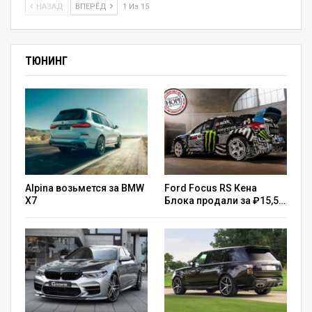
НАЗАД
ВПЕРЁД
1 Из 15
Chevrolet Sonic RS
ТЮНИНГ
4 / 7
Chevrolet Sonic RS
5 / 7
Alpina возьмется за BMW
Ford Focus RS Кена
X7
Блока продали за ₽15,5…
Chevrolet Sonic RS
6 / 7