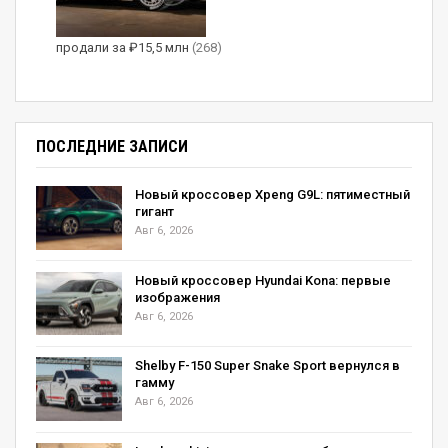
продали за ₽15,5 млн
(268)
Новый кроссовер Hyundai Kona: первые
изображения
Авг 6, 2026
ПОСЛЕДНИЕ ЗАПИСИ
Shelby F-150 Super Snake Sport вернулся в
гамму
Авг 6, 2026
Новый кроссовер Xpeng G9L: пятиместный
гигант
Авг 6, 2026
3 / 4
Новый кроссовер Hyundai Kona: первые
изображения
Авг 6, 2026
Shelby F-150 Super Snake Sport вернулся в
Chevrolet Sonic с допами
гамму
Авг 6, 2026
4 / 4