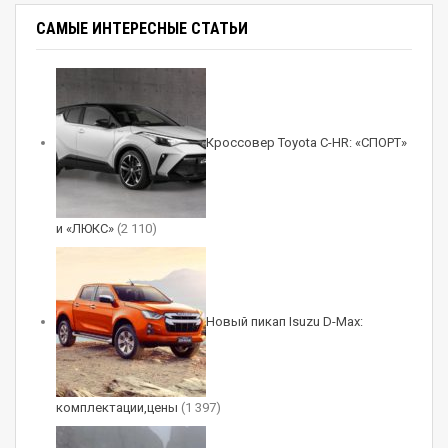
марки.
САМЫЕ ИНТЕРЕСНЫЕ СТАТЬИ
Chevrolet Sonic RS
Кроссовер Toyota C-HR: «СПОРТ»
1 / 5
и «ЛЮКС»
(2 110)
Chevrolet Sonic RS
Новый пикап Isuzu D-Max:
2 / 5
комплектации,цены
(1 397)