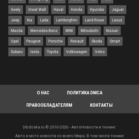
1,97 млн рублей по текущему курсу), Chevrolet
Sonic RS обойдется в 135 990 реалов (2,06 млн
Geely
Great Wall
Haval
Honda
Hyundai
Jaguar
рублей). Для сравнения, исходный хэтчбек
Jeep
Kia
Lada
Lamborghini
Land Rover
Lexus
Chevrolet Onix сейчас стоит от 101 790 реалов
Mazda
Mercedes-Benz
MINI
Mitsubishi
Nissan
(1,5 млн рублей), настоящий кроссовер
Opel
Peugeot
Porsche
Renault
Skoda
Smart
Chevrolet Tracker – от 119 900 реалов (1,8 млн
Subaru
tesla
Toyota
Volkswagen
Volvo
рублей). Главными конкурентами Sonic
являются созданные по тому же рецепту
паркетники Volkswagen Nivus, Renault Kardian и
Fiat Pulse – братья VW Polo, Dacia Sandero и Fiat
Argo соответственно.
О НАС
ПОЛИТИКА DMCA
ПРАВООБЛАДАТЕЛЯМ
КОНТАКТЫ
Chevrolet Sonic Premier
Sibdoska.ru © 2010-2026 - АвтоНовости и тюнинг.
Авто и мото новости со всего Мира. В том числе тюнинг