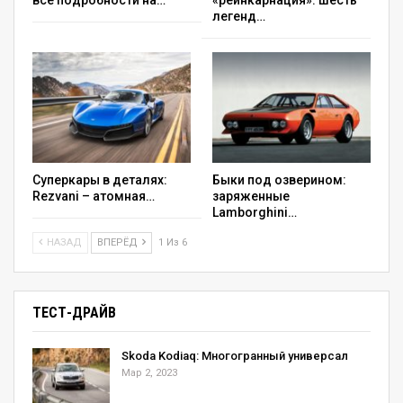
все подробности на…
«реинкарнация»: шесть
легенд…
Суперкары в деталях:
Быки под озверином:
Rezvani – атомная…
заряженные
Lamborghini…
НАЗАД
ВПЕРЁД
1 Из 6
ТЕСТ-ДРАЙВ
Skoda Kodiaq: Многогранный универсал
Мар 2, 2023