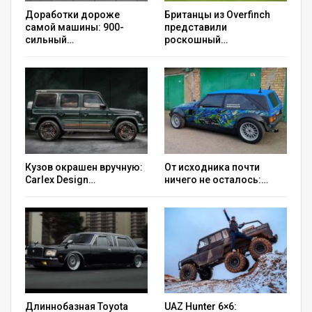
Доработки дороже
Британцы из Overfinch
самой машины: 900-
представили
сильный…
роскошный…
Кузов окрашен вручную:
От исходника почти
Carlex Design…
ничего не осталось:…
Длиннобазная Toyota
UAZ Hunter 6×6: