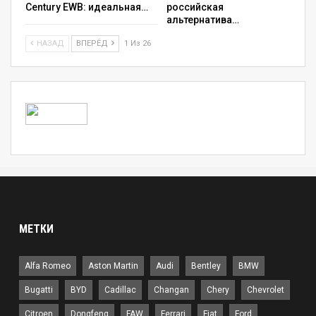
Century EWB: идеальная…
российская
альтернатива…
НАЗАД
ВПЕРЁД
1 Из 26
МЕТКИ
Alfa Romeo
Aston Martin
Audi
Bentley
BMW
Bugatti
BYD
Cadillac
Changan
Chery
Chevrolet
Citroen
Dongfeng
FAW
Ferrari
Fiat
Ford