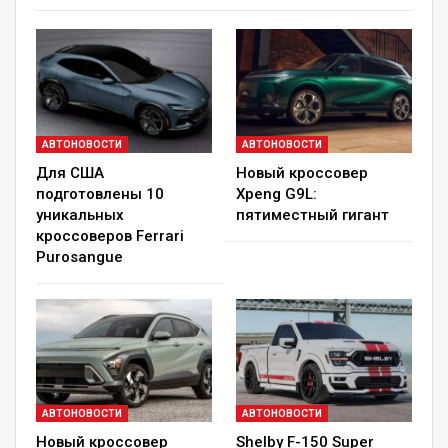
представлено новое поколение седана Nissan
Primera.
RELATED POSTS
Калужская область стала интереснее для
АВТОНОВОСТИ
АВТОНОВОСТИ
автопутешествий и…
Для США
Новый кроссовер
Авг 8, 2026
подготовлены 10
Xpeng G9L:
уникальных
пятиместный гигант
Lexus LC обрел прощальную спецверсию
кроссоверов Ferrari
в Австралии
Purosangue
Авг 8, 2026
Большой седан Buick Electra L7 обрёл
новую начинку
Авг 7, 2026
АВТОНОВОСТИ
АВТОНОВОСТИ
Новый кроссовер
Shelby F-150 Super