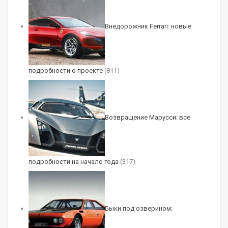
Внедорожник Ferrari: новые
Изображения интерьера новой Примэры еще не
опубликованы, но вряд ли ее салон будет
подробности о проекте
(811)
отличаться от внутреннего убранства седана
Nissan N7. Оно сделано по китайским лекалам
с минимумом кнопок, большим монитором по
Возвращение Марусси: все
центру передней панели и подрулевым
селектором управления трансмиссией. На
двухъярусном центральном тоннеле
расположены подстаканники, подлокотник и
подробности на начало года
(317)
двойная площадка беспроводной зарядки.
Быки под озверином:
Китайский Nissan N7 представлен в двух чисто