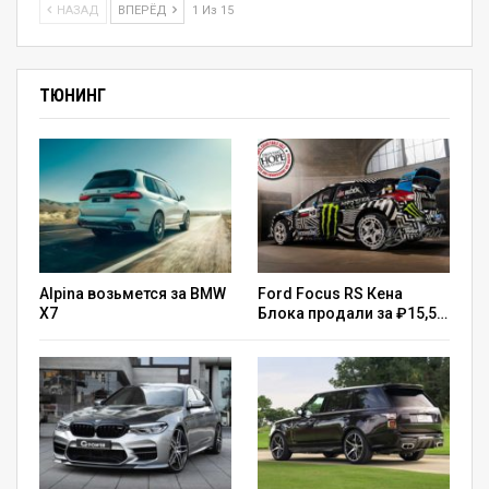
НАЗАД
ВПЕРЁД
1 Из 15
ТЮНИНГ
Alpina возьмется за BMW
Ford Focus RS Кена
X7
Блока продали за ₽15,5…