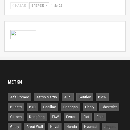
НАЗАД
ВПЕРЁД
1 Из 26
МЕТКИ
Alfa Romeo
Aston Martin
Audi
Bentley
BMW
Bugatti
BYD
Cadillac
Changan
Chery
Chevrolet
Citroen
Dongfeng
FAW
Ferrari
Fiat
Ford
Geely
Great Wall
Haval
Honda
Hyundai
Jaguar