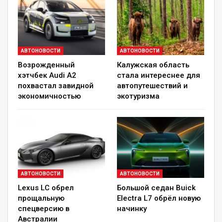
шильдиками.
АВТОНОВОСТИ
АВТОНОВОСТИ
Возрожденный
Калужская область
Со сменой поколения Suzuki Alto потерял в
хэтчбек Audi A2
стала интереснее для
оригинальности. Уходящий хэтчбек образца
похвастал завидной
автопутешествий и
2014 года был сделан по мотивам старых
экономичностью
экотуризма
Suzuki семидесятых и восьмидесятых годов,
но у новой машины от этого образа остались
лишь намеки вроде хмурого взгляда фар да
подрезанных уголков окон в задних дверях.
Образ стал более «усредненным», хотя
АВТОНОВОСТИ
АВТОНОВОСТИ
японским покупателям он наверняка
Lexus LC обрел
Большой седан Buick
приглянется.
прощальную
Electra L7 обрёл новую
спецверсию в
начинку
Австралии