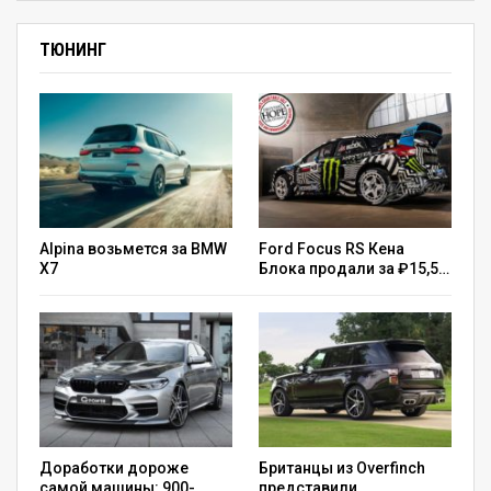
ТЮНИНГ
Alpina возьмется за BMW
Ford Focus RS Кена
X7
Блока продали за ₽15,5…
Доработки дороже
Британцы из Overfinch
самой машины: 900-
представили