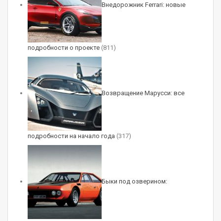
загадочный рекорд Нюрбургринга
Внедорожник Ferrari: новые
Авг 9, 2026
Mercedes-AMG GT 53 4-Door Coupe:
подробности о проекте
(811)
младшая версия со звуком…
Авг 8, 2026
Простые модификации сохранили
Возвращение Марусси: все
трехцилиндровый мотор R06A объемом 658
кубических сантиметров, который выдает 46
л.с. и 55 Нм. А более дорогие варианты теперь
подробности на начало года
(317)
гордо несут шильдики «Hybrid», хотя речь идет
лишь о «мягком» гибриде. Такие хэтчбеки
имеют более современный и длинноходный
Быки под озверином:
мотор R06D (657 кубиков) с системой
изменений фаз VVT, его отдача — 49 л.с. и 58
Нм. Стартер-генератор (2,6 л.с., 40 Нм)