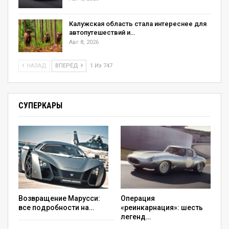
Калужская область стала интереснее для
автопутешествий и…
Авг 8, 2026
НАЗАД
ВПЕРЁД
1 Из 747
СУПЕРКАРЫ
Возвращение Марусси:
Операция
все подробности на…
«реинкарнация»: шесть
легенд…