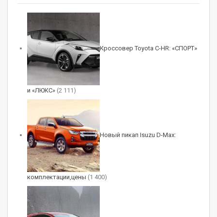
тоже прежняя: 2460 мм. Однако длина салона
сократилась на 25 мм. Он по-прежнему
четырехместный, причем задний диван во всех
Кроссовер Toyota C-HR: «СПОРТ»
комплектациях имеет цельную складную
спинку, а подголовники ему положены только в
топ-версии.
и «ЛЮКС»
(2 111)
Новый пикап Isuzu D-Max:
RELATED POSTS
Самара определит второго Чемпиона:
финал региональной лиги…
комплектации,цены
(1 400)
Авг 9, 2026
Mercedes-AMG CLA 45 поставил