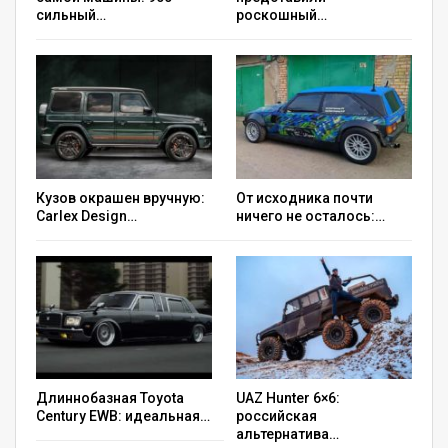
сильный…
роскошный…
Кузов окрашен вручную:
От исходника почти
Carlex Design…
ничего не осталось:…
Длиннобазная Toyota
UAZ Hunter 6×6:
Century EWB: идеальная…
российская
альтернатива…