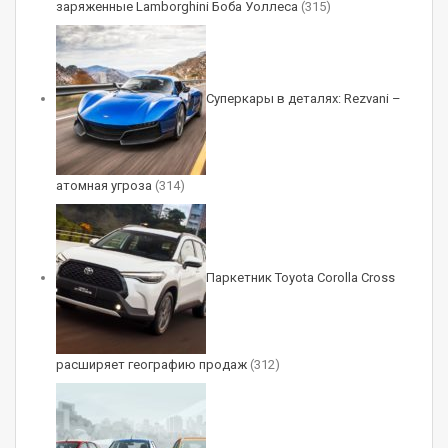
заряженные Lamborghini Боба Уоллеса
(315)
помогает ему в первые секунды разгона и
работает в рамках системы старт-стоп, а
компактная литий-ионная батарея емкостью 3
Суперкары в деталях: Rezvani –
А∙ч расположена под сиденьем переднего
пассажира.
атомная угроза
(314)
Все хэтчбеки имеют вариатор. Любая
Паркетник Toyota Corolla Cross
модификация может иметь как передний, так и
полный привод. Во втором случае сзади
вместо полузависимой подвески установлен
расширяет географию продаж
(312)
неразрезной мост. А вот модификаций с
турбомотором в гамме Suzuki Alto уже нет. И в
этом поколении их, вероятно, уже не будет.