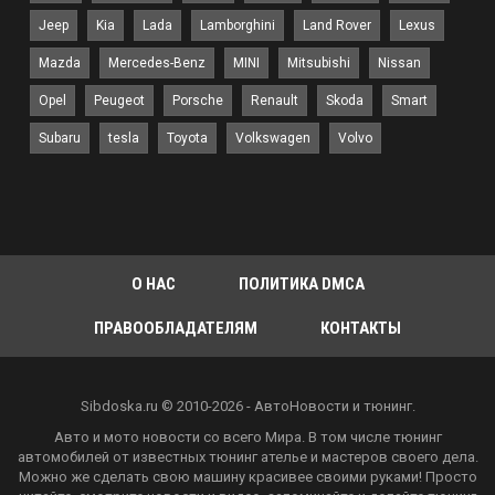
Jeep
Kia
Lada
Lamborghini
Land Rover
Lexus
Mazda
Mercedes-Benz
MINI
Mitsubishi
Nissan
Opel
Peugeot
Porsche
Renault
Skoda
Smart
Subaru
tesla
Toyota
Volkswagen
Volvo
О НАС
ПОЛИТИКА DMCA
ПРАВООБЛАДАТЕЛЯМ
КОНТАКТЫ
Sibdoska.ru © 2010-2026 - АвтоНовости и тюнинг.
Авто и мото новости со всего Мира. В том числе тюнинг
автомобилей от известных тюнинг ателье и мастеров своего дела.
Можно же сделать свою машину красивее своими руками! Просто