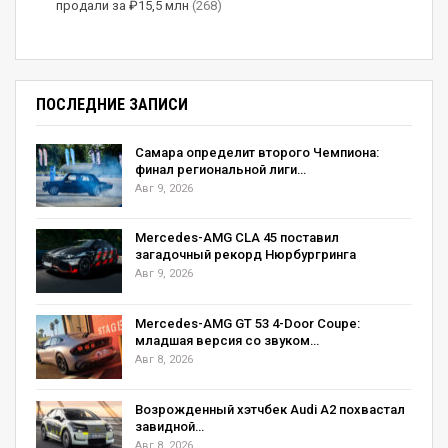
продали за ₽15,5 млн
(268)
Новый хэтчбек Suzuki Alto здесь стоит от 8200
долларов за версию со штампованными
ПОСЛЕДНИЕ ЗАПИСИ
колесами без колпаков и с черными дверными
ручками. У Мазды такой бедной версии нет,
Самара определит второго Чемпиона:
финал региональной лиги…
гамма начинается со «второй» комплектации,
Авг 9, 2026
поэтому Carol стоит минимум 8700 долларов.
При этом цены на сопоставимые версии
Mercedes-AMG CLA 45 поставил
загадочный рекорд Нюрбургринга
хэтчбеков под марками Suzuki и Mazda
Авг 9, 2026
одинаковые.
Mercedes-AMG GT 53 4-Door Coupe:
Источник: автоновостной портал
autoreview.ru
младшая версия со звуком…
Авг 8, 2026
(Visited 15 times, 1 visits today)
Возрожденный хэтчбек Audi A2 похвастал
завидной…
Авг 8, 2026