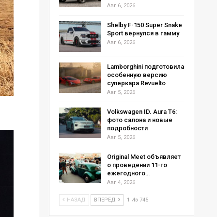
Авг 6, 2026
Shelby F-150 Super Snake
Sport вернулся в гамму
Авг 6, 2026
Lamborghini подготовила
особенную версию
суперкара Revuelto
Авг 5, 2026
Volkswagen ID. Aura T6:
фото салона и новые
подробности
Авг 5, 2026
Original Meet объявляет
о проведении 11-го
ежегодного…
Авг 4, 2026
НАЗАД
ВПЕРЁД
1 Из 745