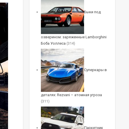
Быки под
озверином: заряженные Lamborghini
Боба Уоллеса
(314)
Суперкары в
деталях: Rezvani – атомная угроза
(311)
Паркетник