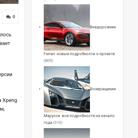
0
Внедорожник
шлось
вает
Ferrari: новые подробности о проекте
(809)
ерсии
Возвращение
а Xpeng
м,
Марусси: все подробности на начало
года
(316)