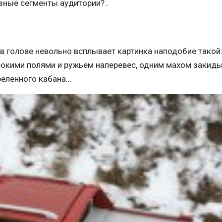
зные сегменты аудитории?..
о в голове невольно всплывает картинка наподобие такой
рокими полями и ружьем наперевес, одним махом закиды
реленного кабана…