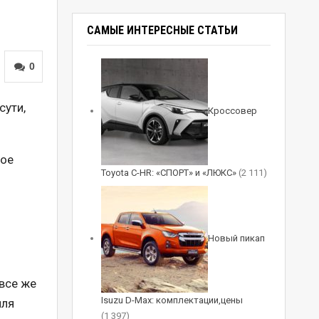
САМЫЕ ИНТЕРЕСНЫЕ СТАТЬИ
0
сути,
Кроссовер
вое
Toyota C-HR: «СПОРТ» и «ЛЮКС»
(2 111)
Новый пикап
все же
Isuzu D-Max: комплектации,цены
иля
(1 397)