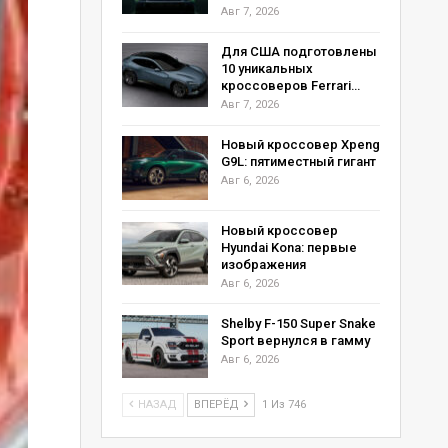
Авг 7, 2026
Для США подготовлены
10 уникальных
кроссоверов Ferrari…
Авг 7, 2026
Новый кроссовер Xpeng
G9L: пятиместный гигант
Авг 6, 2026
Новый кроссовер
Hyundai Kona: первые
изображения
Авг 6, 2026
Shelby F-150 Super Snake
Sport вернулся в гамму
Авг 6, 2026
НАЗАД
ВПЕРЁД
1 Из 746