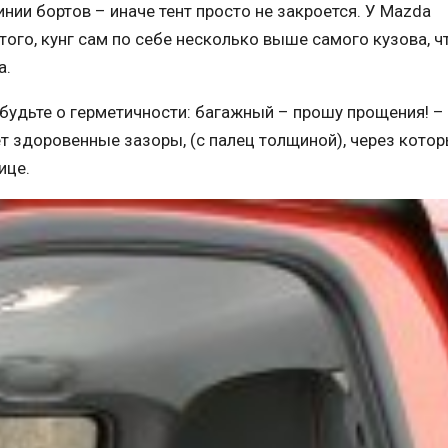
нии бортов – иначе тент просто не закроется. У Mazda
того, кунг сам по себе несколько выше самого кузова, чт
а.
абудьте о герметичности: багажный – прошу прощения! –
ет здоровенные зазоры, (с палец толщиной), через котор
ице.