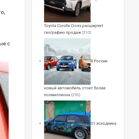
о,
Toyota Corolla Cross расширяет
географию продаж
(310)
ые с
В России
новый автомобиль стоит более
полмиллиона
(295)
От исходника