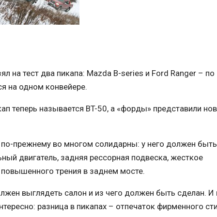
 на тест два пикапа: Mazda B-series и Ford Ranger – по 
я на одном конвейере.
кап теперь называется BT-50, а «форды» представили но
a по-прежнему во многом солидарны: у него должен быть
ьный двигатель, задняя рессорная подвеска, жесткое
повышенного трения в заднем мосте.
лжен выглядеть салон и из чего должен быть сделан. И 
интересно: разница в пикапах – отпечаток фирменного ст