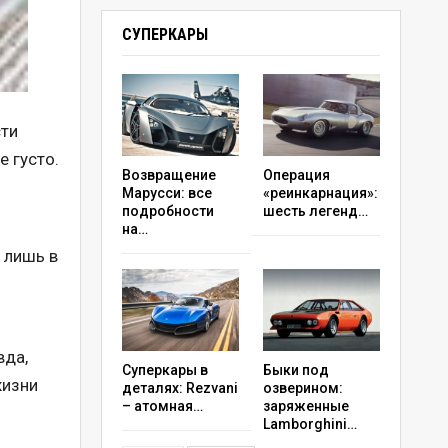
СУПЕРКАРЫ
сти
е густо.
Возвращение
Операция
Марусси: все
«реинкарнация»:
подробности
шесть легенд…
на…
 лишь в
вда,
Суперкары в
Быки под
жизни
деталях: Rezvani
озверином:
– атомная…
заряженные
Lamborghini…