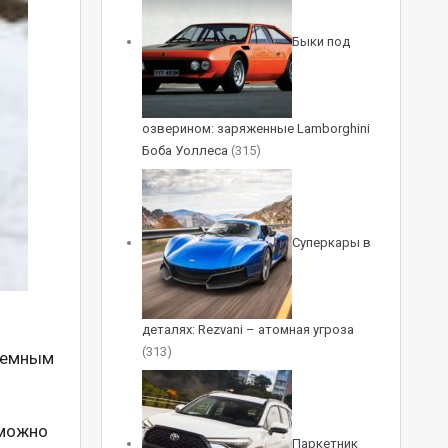
Быки под
озверином: заряженные Lamborghini
Боба Уоллеса
(315)
Суперкары в
деталях: Rezvani – атомная угроза
(313)
бъемным
 можно
Паркетник