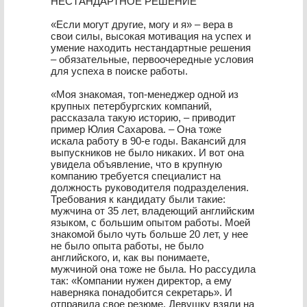
НЕСТАНДАРТНОЕ РЕШЕНИЕ
«Если могут другие, могу и я» – вера в
свои силы, высокая мотивация на успех и
умение находить нестандартные решения
– обязательные, первоочередные условия
для успеха в поиске работы.
«Моя знакомая, топ-менеджер одной из
крупных петербургских компаний,
рассказала такую историю, – приводит
пример Юлия Сахарова. – Она тоже
искала работу в 90-е годы. Вакансий для
выпускников не было никаких. И вот она
увидела объявление, что в крупную
компанию требуется специалист на
должность руководителя подразделения.
Требования к кандидату были такие:
мужчина от 35 лет, владеющий английским
языком, с большим опытом работы. Моей
знакомой было чуть больше 20 лет, у нее
не было опыта работы, не было
английского, и, как вы понимаете,
мужчиной она тоже не была. Но рассудила
так: «Компании нужен директор, а ему
наверняка понадобится секретарь». И
отправила свое резюме. Девушку взяли на