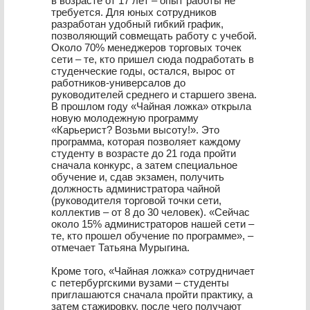
в возрасте от 17 лет – опыт работы не
требуется. Для юных сотрудников
разработан удобный гибкий график,
позволяющий совмещать работу с учебой.
Около 70% менеджеров торговых точек
сети – те, кто пришел сюда подработать в
студенческие годы, остался, вырос от
работников-универсалов до
руководителей среднего и старшего звена.
В прошлом году «Чайная ложка» открыла
новую молодежную программу
«Карьерист? Возьми высоту!». Это
программа, которая позволяет каждому
студенту в возрасте до 21 года пройти
сначала конкурс, а затем специальное
обучение и, сдав экзамен, получить
должность администратора чайной
(руководителя торговой точки сети,
коллектив – от 8 до 30 человек). «Сейчас
около 15% администраторов нашей сети –
те, кто прошел обучение по программе», –
отмечает Татьяна Мурыгина.
Кроме того, «Чайная ложка» сотрудничает
с петербургскими вузами – студенты
приглашаются сначала пройти практику, а
затем стажировку, после чего получают