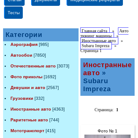
Тесты
Главная сайта
»
Авто
Категории
тюнинг машины
»
Иностранные авто
»
Аэрография
[985]
Subaru Impreza
»
Страница 1
Автообои
[7850]
Иностранные
Отечественные авто
[3073]
авто
»
Фото приколы
[1692]
Subaru
Девушки и авто
[2567]
Impreza
Грузовики
[332]
Иностранные авто
[4363]
Страница:
1
Раритетные авто
[744]
Мототранспорт
[415]
Фото № 1