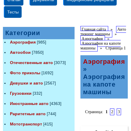
Тесты
Главная сайта
»
Авто
Категории
тюнинг машины
»
Аэрография
»
Аэрография
[985]
Аэрография на капоте
машины
»
Страница 1
Автообои
[7850]
Аэрография
Отечественные авто
[3073]
»
Фото приколы
[1692]
Аэрография
Девушки и авто
[2567]
на капоте
машины
Грузовики
[332]
Иностранные авто
[4363]
Страница:
1
2
3
Раритетные авто
[744]
Мототранспорт
[415]