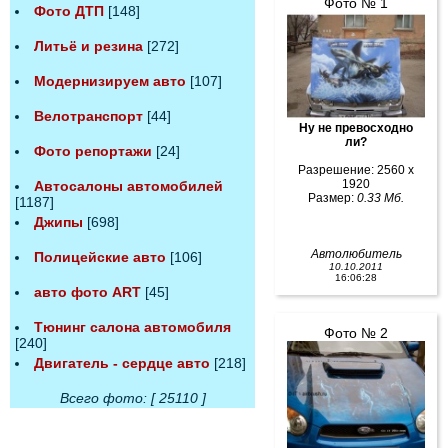
Фото № 1
Фото ДТП
[148]
Литьё и резина
[272]
Модернизируем авто
[107]
Велотранспорт
[44]
Ну не превосходно
ли?
Фото репортажи
[24]
Разрешение: 2560 x
1920
Автосалоны автомобилей
Размер:
0.33 Мб.
[1187]
Джипы
[698]
Автолюбитель
Полицейские авто
[106]
10.10.2011
16:06:28
авто фото ART
[45]
Тюнинг салона автомобиля
Фото № 2
[240]
Двигатель - сердце авто
[218]
Всего фото: [ 25110 ]