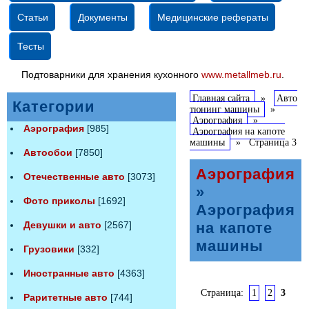
Статьи
Документы
Медицинские рефераты
Тесты
Подтоварники для хранения кухонного
www.metallmeb.ru
.
Главная сайта
»
Авто
Категории
тюнинг машины
»
Аэрография
»
Аэрография
[985]
Аэрография на капоте
машины
»
Страница 3
Автообои
[7850]
Аэрография
Отечественные авто
[3073]
»
Фото приколы
[1692]
Аэрография
Девушки и авто
[2567]
на капоте
машины
Грузовики
[332]
Иностранные авто
[4363]
Страница:
1
2
3
Раритетные авто
[744]