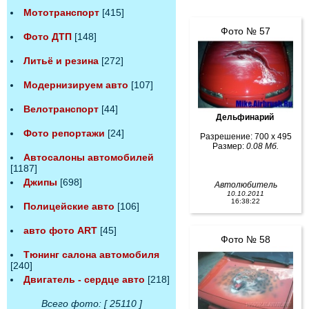
Мототранспорт
[415]
Фото № 57
Фото ДТП
[148]
Литьё и резина
[272]
Модернизируем авто
[107]
Велотранспорт
[44]
Дельфинарий
Фото репортажи
[24]
Разрешение: 700 x 495
Размер:
0.08 Мб.
Автосалоны автомобилей
[1187]
Джипы
[698]
Автолюбитель
10.10.2011
16:38:22
Полицейские авто
[106]
авто фото ART
[45]
Фото № 58
Тюнинг салона автомобиля
[240]
Двигатель - сердце авто
[218]
Всего фото: [ 25110 ]