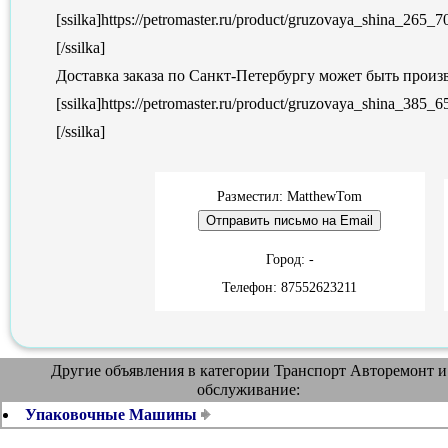
[ssilka]https://petromaster.ru/product/gruzovaya_shina_
[/ssilka]
Доставка заказа по Санкт-Петербургу может быть произве
[ssilka]https://petromaster.ru/product/gruzovaya_shina_3
[/ssilka]
Разместил: MatthewTom
Город: -
Телефон: 87552623211
Другие объявления в категории Транспорт Авторемонт и
обслуживание:
Упаковочные Машины