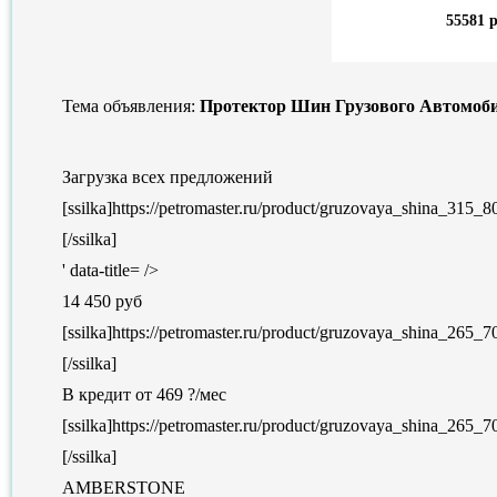
55581 р
Тема объявления:
Протектор Шин Грузового Автомоб
Загрузка всех предложений
[ssilka]https://petromaster.ru/product/gruzovaya_shina_3
[/ssilka]
' data-title= />
14 450 руб
[ssilka]https://petromaster.ru/product/gruzovaya_shina_
[/ssilka]
В кредит от 469 ?/мес
[ssilka]https://petromaster.ru/product/gruzovaya_shina_2
[/ssilka]
AMBERSTONE