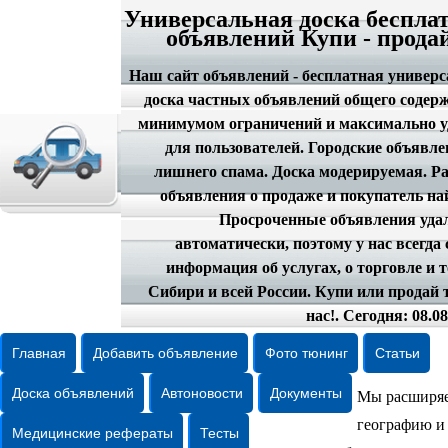
Универсальная доска беспла
объявлений Купи - прода
Наш сайт объявлений - бесплатная универ
доска частных объявлений общего содер
минимумом ограничений и максимально у
для пользователей. Городские объявле
лишнего спама. Доска модерируемая. Р
объявления о продаже и покупатель на
Просроченные объявления уда
автоматически, поэтому у нас всегда
информация об услугах, о торговле и 
Сибири и всей России. Купи или продай 
нас!. Сегодня: 08.08
Главная
Добавить объявление
Фото тюнинг
Статьи
Доска объявлений
Автоновости
Документы
Мы расширя
географию и
Медицинские рефераты
Тесты