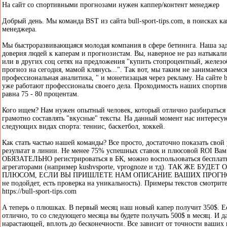
На сайт со спортивными прогнозами нужен каппер/контент менеджер
Добрый день. Мы команда BST из сайта bull-sport-tips.com, в поисках к
менеджера.
Мы быстроразвивающаяся молодая компания в сфере бетиннга. Наша зад
доверия людей к каперам и прогнозистам. Вы, наверное не раз натыкали
или в других соц сетях на предложения "купить стопроцентный, желез
прогноз на сегодня, мамой клянусь...". Так вот, мы таким не занимаемся
профессиональная аналитика, " и монетизацыя через рекламу. На сайте bu
уже работают профессионалы своего дела. Проходимость наших спорти
равна 75 - 80 процентам.
Кого ищем? Нам нужен опытный человек, который отлично разбираться в
грамотно составлять "вкусные" тексты. На данный момент нас интересу
следующих видах спорта: теннис, баскетбол, хоккей.
Как стать частью нашей команды? Все просто, достаточно показать сво
результат в линии. Не менее 75% успешных ставок и плюсовой ROI Ва
ОБЯЗАТЕЛЬНО регистрироваться в БК, можно воспользоваться беспла
агрегаторами (например kushvsporte, vprognoze и тд). ТАК ЖЕ БУД
ПЛЮСОМ, ЕСЛИ ВЫ ПРИШЛЕТЕ НАМ ОПИСАНИЕ ВАШИХ ПРОГНОЗ
не подойдет, есть проверка на уникальность). Примеры текстов смотрит
https://bull-sport-tips.com
А теперь о плюшках. В первый месяц наш новый капер получит 350$. Ес
отлично, то со следующего месяца вы будете получать 500$ в месяц. И д
нарастающей, вплоть до бесконечности. Все зависит от точности ваших 