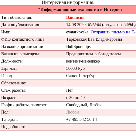
Интересная информация:
"Информационные технологии и Интернет"
Тип объявления:
Вакансия
Дата опубликования:
14.08.2020
(актуально
-2094
д
03:38:04
Имя:
evatarkovska,
Отправить письмо на E-
ФИО контактного лица:
Тарковская Ева Владимеровна
Название организации:
BullSporTtips
Вакансия размещена:
Предприятием-работодателем
Должность:
контент-менеджер
Зарплата:
50000 Руб
Город:
Санкт-Петербург
Образование:
Стаж работы:
Нет
Возраст:
с 20 по 40
График работы, занятость:
Свободный, Любая
Пол:
Любой
Телефон:
+7 495 342 56 14
Подробности: