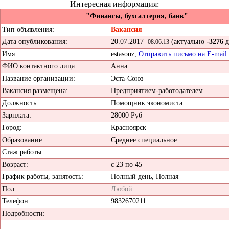
Интересная информация:
"Финансы, бухгалтерия, банк"
Тип объявления:
Вакансия
Дата опубликования:
20.07.2017
(актуально
-3276
д
08:06:13
Имя:
estasouz,
Отправить письмо на E-mail
ФИО контактного лица:
Анна
Название организации:
Эста-Союз
Вакансия размещена:
Предприятием-работодателем
Должность:
Помощник экономиста
Зарплата:
28000 Руб
Город:
Красноярск
Образование:
Среднее специальное
Стаж работы:
Возраст:
с 23 по 45
График работы, занятость:
Полный день, Полная
Пол:
Любой
Телефон:
9832670211
Подробности: