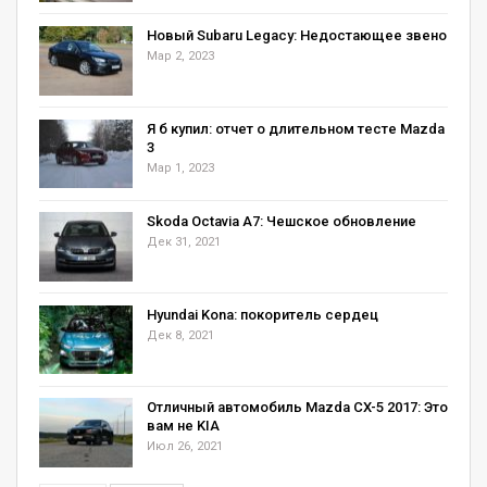
Новый Subaru Legacy: Недостающее звено
Мар 2, 2023
RELATED POSTS
Я б купил: отчет о длительном тесте Mazda
Alpina возьмется за BMW X7
3
Мар 1, 2023
Окт 30, 2020
Skoda Octavia А7: Чешское обновление
Дек 31, 2021
Ford Focus RS Кена Блока продали за ₽15,5
млн
Окт 28, 2020
Hyundai Kona: покоритель сердец
Дек 8, 2021
Доработки дороже самой машины: 900-
сильный седан G5M…
Окт 27, 2020
Отличный автомобиль Mazda CX-5 2017: Это
вам не KIA
Июл 26, 2021
Особая фишка и титулованная гордость