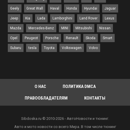
Geely
Great Wall
Haval
Honda
Hyundai
Jaguar
Jeep
Kia
Lada
Lamborghini
Land Rover
Lexus
Дальнейший опыт владения по большому
Mazda
Mercedes-Benz
MINI
Mitsubishi
Nissan
счету превратился в историю доработок. В ней
Opel
Peugeot
Porsche
Renault
Skoda
Smart
было разное – винил «Angry Birds»,
Subaru
tesla
Toyota
Volkswagen
Volvo
тайваньские 18-дюймовые диски,
велобагажник… В результате к 2018 году
автомобиль стал таким, каким предстал перед
нами сегодня – правда, это вовсе не означает,
что он будет точно таким же и год спустя.
О НАС
ПОЛИТИКА DMCA
Впрочем, что-то можно прогнозировать со
ПРАВООБЛАДАТЕЛЯМ
КОНТАКТЫ
слов самого владельца: он говорит, что уже не
расстанется с концепцией «родной кузов,
только классический hellaflush, только
Sibdoska.ru © 2010-2026 - АвтоНовости и тюнинг.
классический stance».
Авто и мото новости со всего Мира. В том числе тюнинг