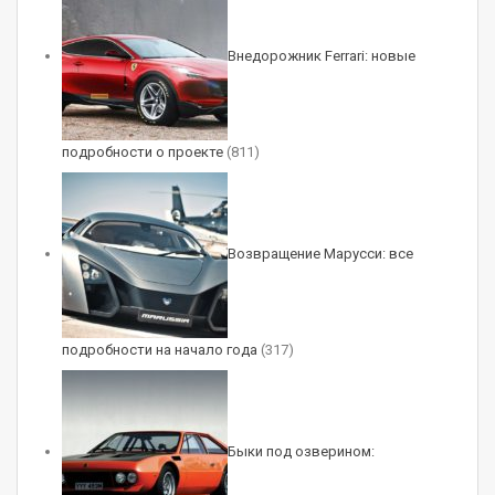
нибудь популярным по всему миру VW Golf.
Поэтому неудивительно, что купленные
Внедорожник Ferrari: новые
Николаем две губы совершили марш-бросок
из Польши в Белоруссию, а потом в Москву.
подробности о проекте
(811)
Возвращение Марусси: все
подробности на начало года
(317)
Одна из визитных карточек «пузотерки» C30 —
Быки под озверином:
18-дюймовые колесные диски RH. В этой, как и