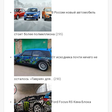
вполне прочно.
В России новый автомобиль
стоит более полмиллиона
(295)
От исходника почти ничего не
Техника
Компоненты пневмоподвески на этой Volvo
осталось: «Таврия» для…
(290)
C30 – от PNM System. В числе ее достоинств
Николай назвал не только то, что она
разработана и произведена в России, но и то,
Ford Focus RS Кена Блока
что она состоит из стандартных запчастей,
которые можно найти на разборке или в