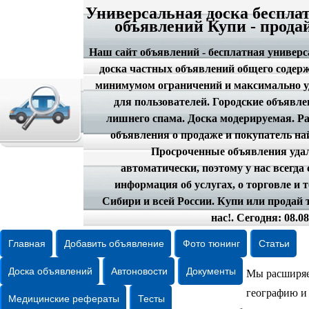
Универсальная доска беспла
объявлений Купи - прода
Наш сайт объявлений - бесплатная универ
доска частных объявлений общего содер
минимумом ограничений и максимально у
для пользователей. Городские объявле
лишнего спама. Доска модерируемая. Р
объявления о продаже и покупатель на
Просроченные объявления уда
автоматически, поэтому у нас всегда
информация об услугах, о торговле и 
Сибири и всей России. Купи или продай 
нас!. Сегодня: 08.08
Главная
Добавить объявление
Фото тюнинг
Статьи
Доска объявлений
Автоновости
Документы
Мы расширя
географию и
Медицинские рефераты
Тесты